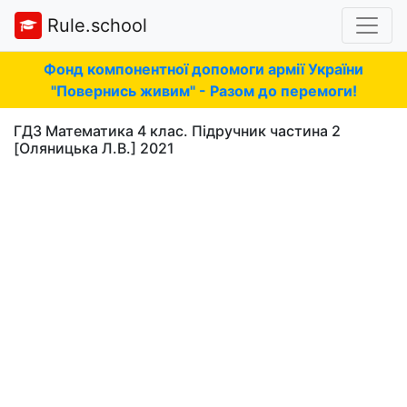
Rule.school
Фонд компонентної допомоги армії України
"Повернись живим" - Разом до перемоги!
ГДЗ Математика 4 клас. Підручник частина 2
[Оляницька Л.В.] 2021