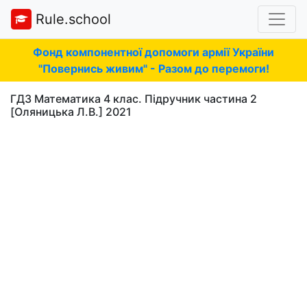
Rule.school
Фонд компонентної допомоги армії України
"Повернись живим" - Разом до перемоги!
ГДЗ Математика 4 клас. Підручник частина 2
[Оляницька Л.В.] 2021