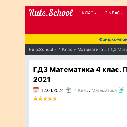
1 КЛАС
2 КЛАС
Фонд компоне
Rule.School
»
4 Клас
»
Математика
» ГДЗ Мате
ГДЗ Математика 4 клас. П
2021
12.04.2024,
4 Клас
/
Математика
,