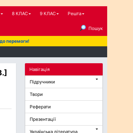
8 КЛАС
9 КЛАС
Решта
Пошук
 до перемоги!
Навігація
.]
Підручники
Твори
Реферати
Презентації
Українська література