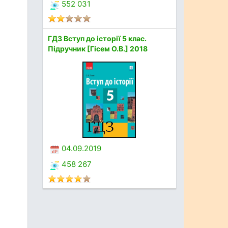
552 031
ГДЗ Вступ до історії 5 клас.
Підручник [Гісем О.В.] 2018
04.09.2019
458 267