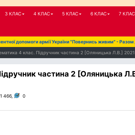
3 КЛАС
4 КЛАС
5 КЛАС
6 КЛАС
7 КЛАС
нтної допомоги армії України "Повернись живим" - Разом
матика 4 клас. Підручник частина 2 [Оляницька Л.В.] 2021
ідручник частина 2 [Оляницька Л.В
1 466,
0