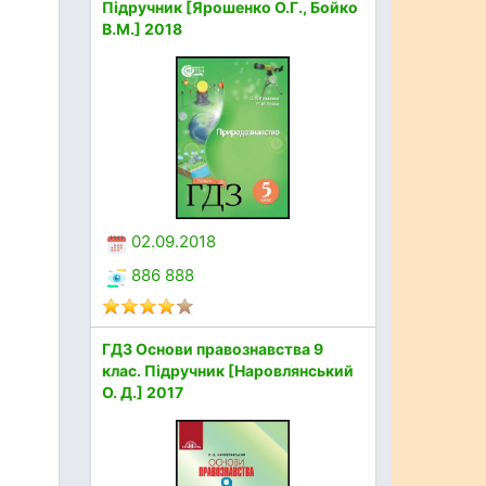
Підручник [Ярошенко О.Г., Бойко
В.М.] 2018
02.09.2018
886 888
ГДЗ Основи правознавства 9
клас. Підручник [Наровлянський
О. Д.] 2017