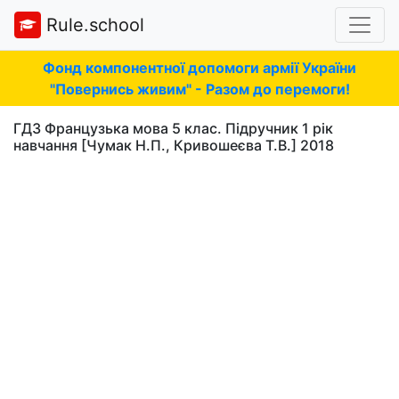
Rule.school
Фонд компонентної допомоги армії України
"Повернись живим" - Разом до перемоги!
ГДЗ Французька мова 5 клас. Підручник 1 рік
навчання [Чумак Н.П., Кривошеєва Т.В.] 2018