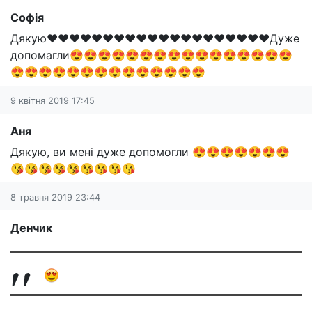
Софія
Дякую❤️❤️❤️❤️❤️❤️❤️❤️❤️❤️❤️❤️❤️❤️❤️❤️❤️❤️❤️❤️Дуже
допомагли😍😍😍😍😍😍😍😍😍😍😍😍😍😍😍😍
😍😍😍😍😍😍😍😍😍😍😍😍😍😍
9 квітня 2019 17:45
Аня
Дякую, ви мені дуже допомогли 😍😍😍😍😍😍😍
😘😘😘😘😘😘😘😘😘
8 травня 2019 23:44
Денчик