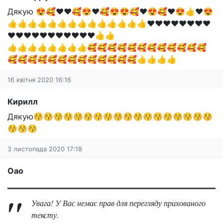
Дякую 😍🥰❤️❤️🥰😍❤️🥰😍😍🥰❤️😍🥰❤️😍👍❤️😍
👍👍👍👍👍👍👍👍👍👍👍👍👍👍❤️❤️❤️❤️❤️❤️❤️❤️
❤️❤️❤️❤️❤️❤️❤️❤️❤️❤️❤️👍👍
👍👍👍👍👍👍👍👍🥰🥰🥰🥰🥰🥰🥰🥰🥰🥰🥰🥰
🥰🥰🥰🥰🥰🥰🥰🥰🥰🥰🥰🥰🥰👍👍👍👍
16 квітня 2020 16:16
Кирилл
Дякую😚😚😚😚😚😚😚😚😚😚😚😚😚😚😚😚😚😚
😚😚😚
3 листопада 2020 17:18
Оао
Увага! У Вас немає прав для перегляду прихованого
тексту.