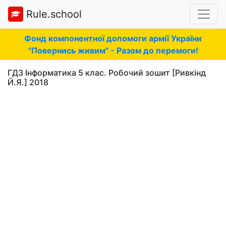
Rule.school
Фонд компонентної допомоги армії України
"Повернись живим" - Разом до перемоги!
ГДЗ Інформатика 5 клас. Робочий зошит [Ривкінд
Й.Я.] 2018