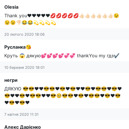
Olesia
Thank you❤❤❤❤❤💋💋💋💋💋👍🏻👍🏻👍🏻👍🏻👍🏻👍🏻😉
😉😉👎🏻😂😂💫💫💫💫
20 лютого 2020 18:06
Русланка😘
Круть 😱 дякую💕💕💕💕💞💞 thankYou my гдз✔
10 березня 2020 18:01
негри
ДЯКУЮ 😎😎❤❤😎😎❤😎❤😎❤❤😎❤😎😎❤😎❤
😎❤❤😎❤😎😎❤❤😎🥺😎😎❤😎❤😎😎❤😎❤😎
❤😎❤😎❤
7 квітня 2020 11:31
Алекс Дарієнко