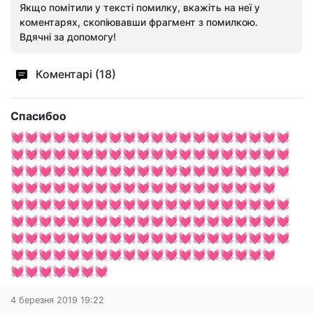
Якщо помітили у тексті помилку, вкажіть на неї у
коментарях, скопіювавши фрагмент з помилкою.
Вдячні за допомогу!
Коментарі (18)
Спасибоо
💓💓💓💓💓💓💓💓💓💓💓💓💓💓💓💓💓💓💓💓
💓💓💓💓💓💓💓💓💓💓💓💓💓💓💓💓💓💓💓💓
💓💓💓💓💓💓💓💓💓💓💓💓💓💓💓💓💓💓💓💓
💓💓💓💓💓💓💓💓💓💓💓💓💓💓💓💓💓💓💓
💓💓💓💓💓💓💓💓💓💓💓💓💓💓💓💓💓💓💓💓
💓💓💓💓💓💓💓💓💓💓💓💓💓💓💓💓💓💓💓💓
💓💓💓💓💓💓💓💓💓💓💓💓💓💓💓💓💓💓💓💓
💓💓💓💓💓💓💓💓💓💓💓💓💓💓💓💓💓💓💓
💓💓💓💓💓💓💓
4 березня 2019 19:22