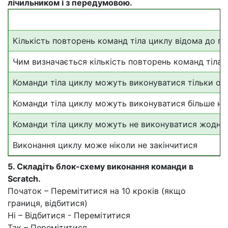
лічильником і з передумовою.
Кількість повторень команд тіла циклу відома до п
Чим визначається кількість повто­рень команд тіла 
Команди тіла циклу можуть вико­нуватися тільки од
Команди тіла циклу можуть ви­конуватися більше ні
Команди тіла циклу можуть не ви­конуватися жодно
Виконання циклу може ніколи не закінчитися
5. Складіть блок-схему виконання команди в
Scratch.
Початок – Перемітитися на 10 кроків (якщо
границя, відбитися)
Ні – Відбитися - Перемітитися
Так – Перемітитися