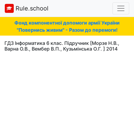
Rule.school
Фонд компонентної допомоги армії України
"Повернись живим" - Разом до перемоги!
ГДЗ Інформатика 6 клас. Підручник [Морзе Н.В.,
Варна О.В., Вембер В.П., Кузьмінська О.Г. ] 2014