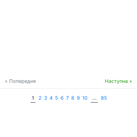
« Попередня
Наступна »
1
2
3
4
5
6
7
8
9
10
...
85