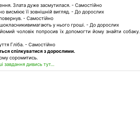
ення. Злата дуже засмутилася. - Самостійно
но висміює її зовнішній вигляд. - До дорослих
 повернув. - Самостійно
ршокласникивимагають у нього гроші. - До дорослих
найомий чоловік попросив їх допомогти йому знайти собаку.
ття Гліба. - Самостійно
иться спілкуватися з дорослими.
чому соромитись.
ші завдання дивись тут...