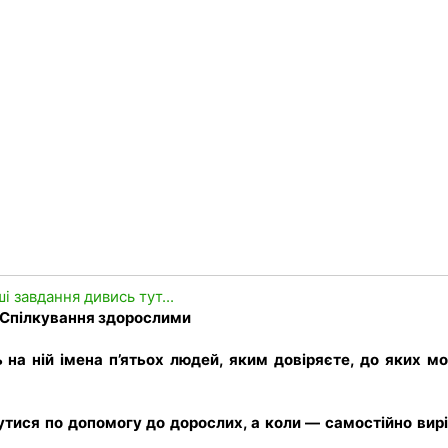
ші завдання дивись тут...
. Спілкування з
дорослими
 на ній імена п’ятьох людей, яким довіряєте, до яких м
рнутися по допомогу до дорослих, а коли — самостійно вир