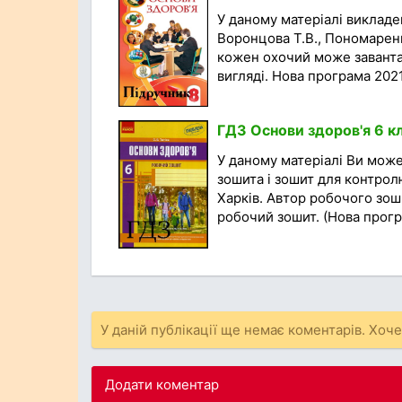
У даному матеріалі викладен
Воронцова Т.В., Пономаренк
кожен охочий може заванта
вигляді. Нова програма 2021 
ГДЗ Основи здоров'я 6 кл
У даному матеріалі Ви мож
зошита і зошит для контролю
Харків. Автор робочого зоши
робочий зошит. (Нова програ
У даній публікації ще немає коментарів. Хоч
Додати коментар