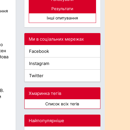
Результати
ання
Інші опитування
Ми в соціальних мережах
ко
жен
Facebook
Нова
Instagram
Twitter
В.
Хмаринка тегів
и
Список всіх тегів
Найпопулярніше