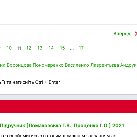
Вперед
9
10
11
12
13
14
15
...
17
ник
Воронцова
Пономаренко
Василенко
Лаврентьєва
Андрук
її та натисніть Ctrl + Enter
Підручник [Ломаковська Г.В., Проценко Г.О.] 2021
ете ознайомитись з готовим домашнім завданням до