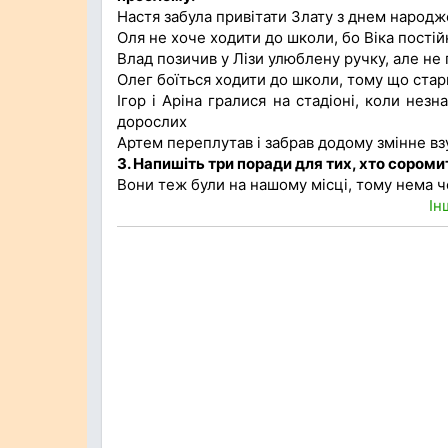
Настя забула привітати Злату з днем народж
Оля не хоче ходити до школи, бо Віка постій
Влад позичив у Лізи улюблену ручку, але не
Олег боїться ходити до школи, тому що ста
Ігор і Аріна гралися на стадіоні, коли нез
дорослих
Артем переплутав і забрав додому змінне взу
3. Напишіть три поради для тих, хто сором
Вони теж були на нашому місці, тому нема 
Ін