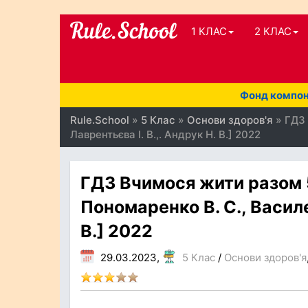
1 КЛАС
2 КЛАС
Фонд компоне
Rule.School
»
5 Клас
»
Основи здоров'я
» ГДЗ 
Лаврентьєва І. В.,. Андрук Н. В.] 2022
ГДЗ Вчимося жити разом 5
Пономаренко В. С., Василен
В.] 2022
29.03.2023,
5 Клас
/
Основи здоров'я