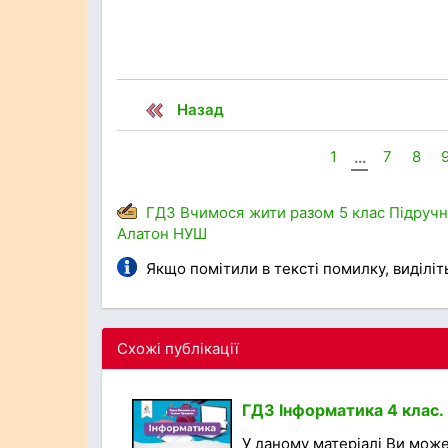
Назад
1
...
7
8
ГДЗ
Вчимося жити разом
5 клас
Підруч
Алатон
НУШ
Якщо помітили в тексті помилку, виділіть 
Схожі публікації
ГДЗ Інформатика 4 клас. 
У даному матеріалі Ви мож