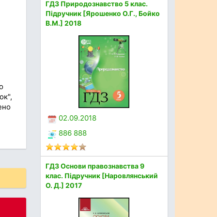
ГДЗ Природознавство 5 клас.
Підручник [Ярошенко О.Г., Бойко
В.М.] 2018
о
ок",
ено
02.09.2018
886 888
ГДЗ Основи правознавства 9
клас. Підручник [Наровлянський
О. Д.] 2017