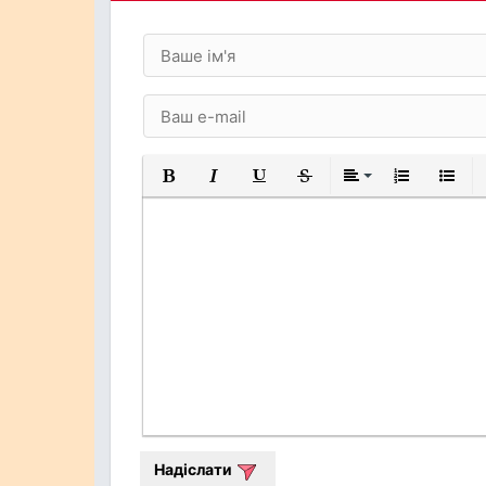
Жирний
Курсив
Підкреслений
Закреслений
Вирівнювання
Нумерований
Марков
Надіслати