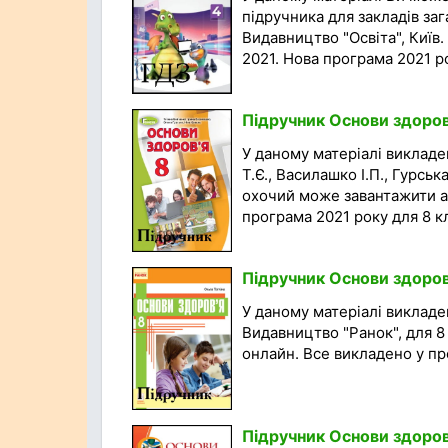
підручника для закладів заг
Видавництво "Освіта", Київ.
2021. Нова програма 2021 року
Підручник Основи здоров'
У даному матеріалі викладе
Т.Є., Василашко І.П., Гурськ
охочий може завантажити а
програма 2021 року для 8 кла
Підручник Основи здоров'
У даному матеріалі викладен
Видавництво "Ранок", для 
онлайн. Все викладено у про
Підручник Основи здоров'