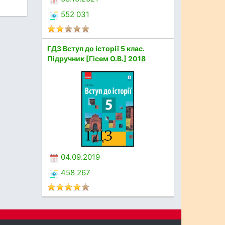
552 031
ГДЗ Вступ до історії 5 клас.
Підручник [Гісем О.В.] 2018
04.09.2019
458 267