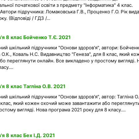
альної початкової освіти з предмету "Інформатика" 4 клас.
 Автори підручника: Ломаковська Г.В., Проценко Г.О. Рік вид
. (Відповіді / ГДЗ /...
я 8 клас Бойченко Т.Є. 2021
ний шкільний підручники "Основи здоров'я", автори: Бойчен
а О.К., Коваль Н.С. Видавництво "Генеза", для 8 клас, який ко
бо переглянути онлайн. Все викладено у простому вигляді. 
су....
я 8 клас Тагліна О.В. 2021
ий шкільний підручники "Основи здоров'я", автор: Тагліна О.
8 клас, який кожен охочий може завантажити або переглянут
стому вигляді. Нова програма 2021 року для 8 класу....
я 8 клас Бех І.Д. 2021