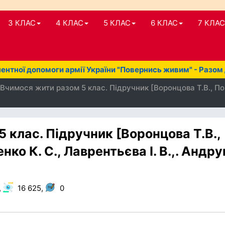
3 КЛАС
4 КЛАС
5 КЛАС
6 КЛАС
7 КЛАС
нтної допомоги армії України "Повернись живим" - Разом
Вчимося жити разом 5 клас. Підручник [Воронцова Т.В., Пон
 клас. Підручник [Воронцова Т.В.,
ко К. С., Лаврентьєва І. В.,. Андру
,
16 625,
0