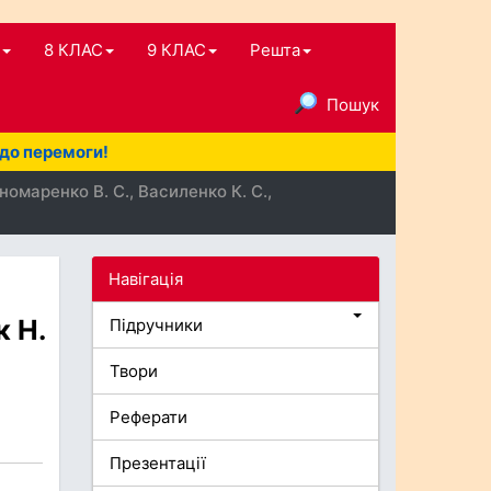
8 КЛАС
9 КЛАС
Решта
Пошук
 до перемоги!
омаренко В. С., Василенко К. С.,
Навігація
к Н.
Підручники
Твори
Реферати
Презентації