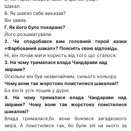
Шакал.
В. Як шакал себе виказав?
Він завив.
Г. Як його було покарано?
Його розшматували.
2. Чи сподобався вам головний герой казки
«Фарбований шакал»? Поясніть свою відповідь.
Ні, він почав мати користь від того що сталося.
3. На чому трималася влада Чандарави над
звірами?
Оскільки він був незвичайним, синього кольору.
Чому вони так жорстоко помстилися шакалові?
Бо він їх усіх пошив у дурні.
4. На чому трималася влада Чандарави над
звірами? Чому вони так жорстоко помстилися
шакалові?
Влада трималася,бо вони боялися загадкового
звіра. А помстилися так, бо були злі на нього за