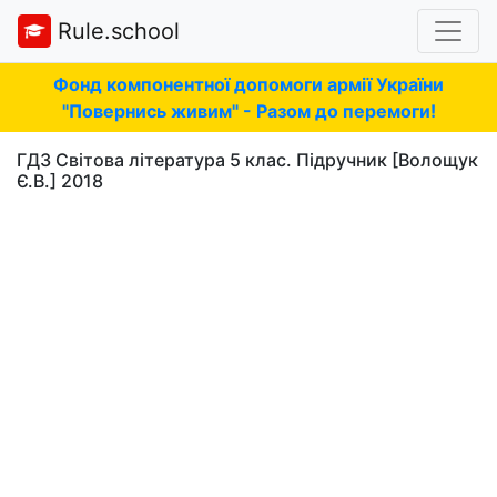
Rule.school
Фонд компонентної допомоги армії України
"Повернись живим" - Разом до перемоги!
ГДЗ Світова література 5 клас. Підручник [Волощук
Є.В.] 2018