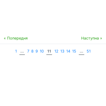
« Попередня
Наступна »
1
...
7
8
9
10
11
12
13
14
15
...
51