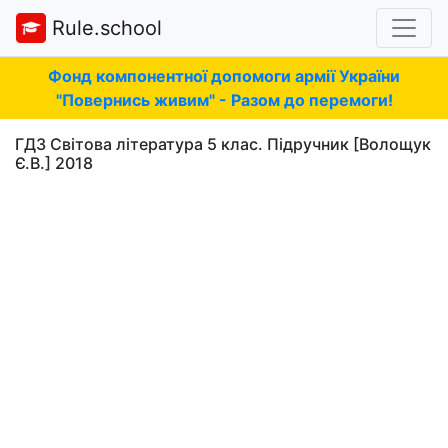
Rule.school
Фонд компонентної допомоги армії України
"Повернись живим" - Разом до перемоги!
ГДЗ Світова література 5 клас. Підручник [Волощук
Є.В.] 2018