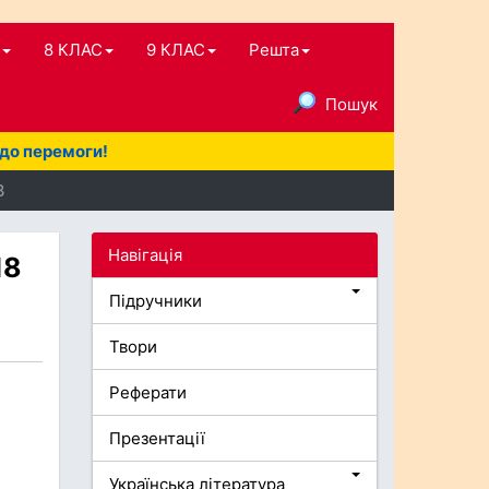
8 КЛАС
9 КЛАС
Решта
Пошук
 до перемоги!
8
Навігація
18
Підручники
Твори
Реферати
Презентації
Українська література