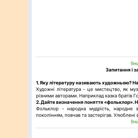
(Ін
Запитання і 
1. Яку літературу називають художньою? На
Художні література - це мистецтво, як муз
різними авторами. Наприклад казка братів Г
2. Дайте визначення поняття «фольклор». Н
Фольклор - народна мудрість, народне 
поколінням, повчав та застерігав. Улюблені 
(Ін