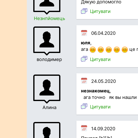
Дякую допомогло
Цитувати
Незнпйомець
06.04.2020
юля
,
ага
це 
Цитувати
володимер
24.05.2020
незнакомец
,
ага точно як вы нашли
Цитувати
Алина
14.09.2020