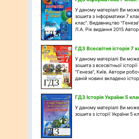
У даному матеріалі Ви мож
зошита з інформатики 7 кла
клас". Видавництво "Генеза"
Л.А. Рік видання 2015 Автори
ГДЗ Всесвітня історія 7 
У даному матеріалі Ви мож
зошита з всесвітньої історі
"Генеза", Київ. Автори робо
даній новині вкладено істори
ГДЗ Історія України 5 кла
У даному матеріалі Ви мож
зошита з історії України 5 кла