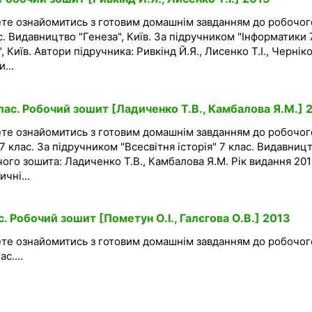
ете ознайомитись з готовим домашнім завданням до робочог
с. Видавництво "Генеза", Київ. За підручником "Інформатики 
, Київ. Автори підручника: Ривкінд Й.Я., Лисенко Т.І., Чернік
...
клас. Робочий зошит [Ладиченко Т.В., Камбалова Я.М.] 
ете ознайомитись з готовим домашнім завданням до робочог
ї 7 клас. За підручником "Всесвітня історія" 7 клас. Видавниц
чого зошита: Ладиченко Т.В., Камбалова Я.М. Рік видання 201
чні...
с. Робочий зошит [Пометун О.І., Галєгова О.В.] 2013
ете ознайомитись з готовим домашнім завданням до робочог
с....