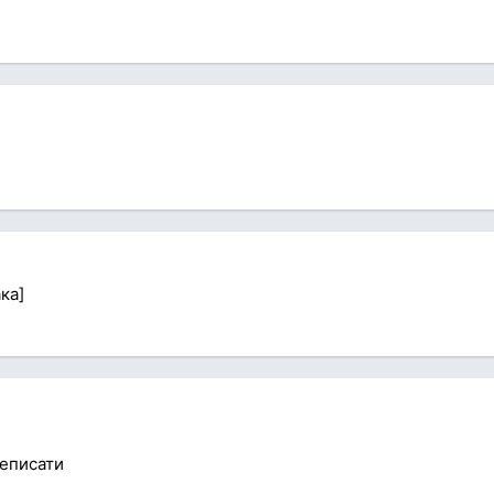
ака]
еписати