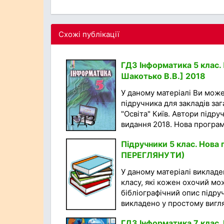
Схожі публікації
ГДЗ Інформатика 5 клас. П
Шакотько В.В.] 2018
У даному матеріалі Ви мож
підручника для закладів за
"Освіта" Київ. Автори підруч
видання 2018. Нова програма
Підручники 5 клас. Нов
ПЕРЕГЛЯНУТИ)
У даному матеріалі викладен
класу, які кожен охочий мо
бібліографічний опис підру
викладено у простому вигляд
ГДЗ Інформатика 7 клас. 