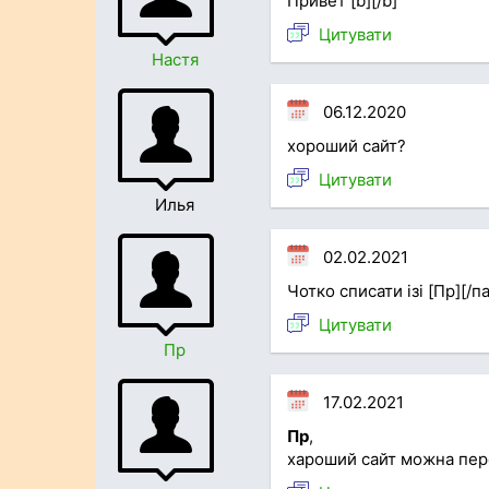
Привет [b][/b]
Цитувати
Настя
06.12.2020
хороший сайт?
Цитувати
Илья
02.02.2021
Чотко списати ізі [Пр][/п
Цитувати
Пр
17.02.2021
Пр
,
хароший сайт можна пер