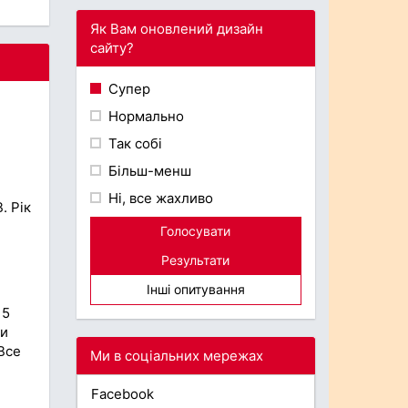
Як Вам оновлений дизайн
сайту?
Супер
Нормально
Так собі
Більш-менш
Ні, все жахливо
. Рік
Голосувати
Результати
Інші опитування
 5
ти
Все
Ми в соціальних мережах
Facebook