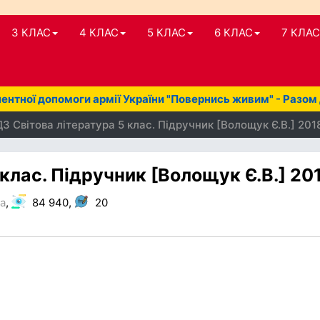
3 КЛАС
4 КЛАС
5 КЛАС
6 КЛАС
7 КЛАС
нтної допомоги армії України "Повернись живим" - Разом
З Світова література 5 клас. Підручник [Волощук Є.В.] 201
 клас. Підручник [Волощук Є.В.] 20
ра
,
84 940,
20