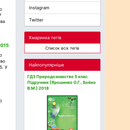
Instagram
о
7
Twitter
ова
Хмаринка тегів
2015
Список всіх тегів
о
тво
Найпопулярніше
5. У
ГДЗ Природознавство 5 клас.
Підручник [Ярошенко О.Г., Бойко
В.М.] 2018
о