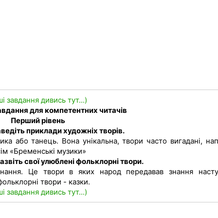
ші завдання дивись тут...)
завдання для компетентних читачів
Перший рівень
ведіть приклади художніх творів.
ика або танець. Вона унікальна, твори часто вигадані, нап
сім «Бременські музики»
азвіть свої улюблені фольклорні твори.
знання. Це твори в яких народ передавав знання наст
фольклорні твори - казки.
ші завдання дивись тут...)