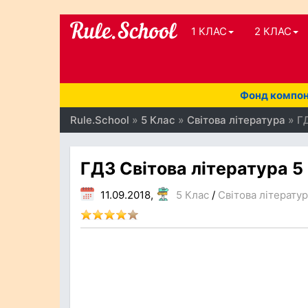
1 КЛАС
2 КЛАС
Фонд компоне
Rule.School
»
5 Клас
»
Світова література
» ГД
ГДЗ Світова література 5
11.09.2018,
5 Клас
/
Світова літерату