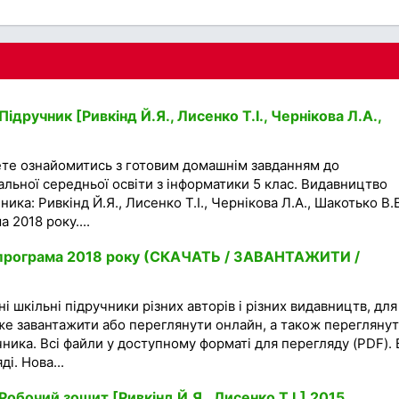
ідручник [Ривкінд Й.Я., Лисенко Т.І., Чернікова Л.А.,
ете ознайомитись з готовим домашнім завданням до
гальної середньої освіти з інформатики 5 клас. Видавництво
ника: Ривкінд Й.Я., Лисенко Т.І., Чернікова Л.А., Шакотько В.В
 2018 року....
а програма 2018 року (СКАЧАТЬ / ЗАВАНТАЖИТИ /
і шкільні підручники різних авторів і різних видавництв, для
же завантажити або переглянути онлайн, а також перегляну
чника. Всі файли у доступному форматі для перегляду (PDF). 
і. Нова...
Робочий зошит [Ривкінд Й.Я., Лисенко Т.І.] 2015