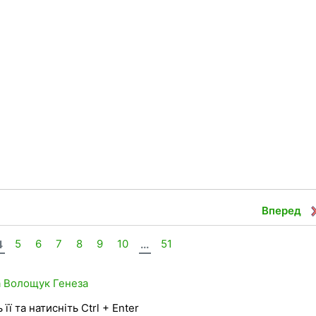
Вперед
4
5
6
7
8
9
10
...
51
а
Волощук
Генеза
її та натисніть Ctrl + Enter