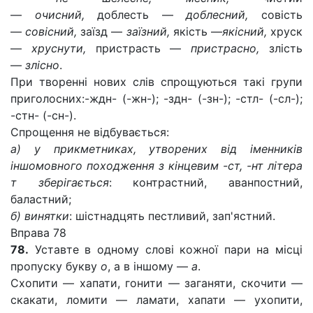
—
очисний,
доблесть —
доблесний,
совість
—
совісний,
заїзд —
заїзний,
якість —
якісний,
хруск
—
хруснути,
пристрасть —
пристрасно,
злість
—
злісно
.
При творенні нових слів спрощуються такі групи
приголосних:-ждн- (-жн-); -здн- (-зн-); -стл- (-сл-);
-стн- (-сн-).
Спрощення не відбувається:
а) у прикметниках, утворених від іменників
іншомовного походження з кінцевим -ст, -нт літера
т зберігається
: контрастний, аванпостний,
баластний;
б) винятки
: шістнадцять пестливий, зап'ястний.
Вправа 78
78.
Уставте в одному слові кожної пари на місці
пропуску букву
о
, а в іншому —
а
.
Схопити — хапати, гонити — заганяти, скочити —
скакати, ломити — ламати, хапати — ухопити,