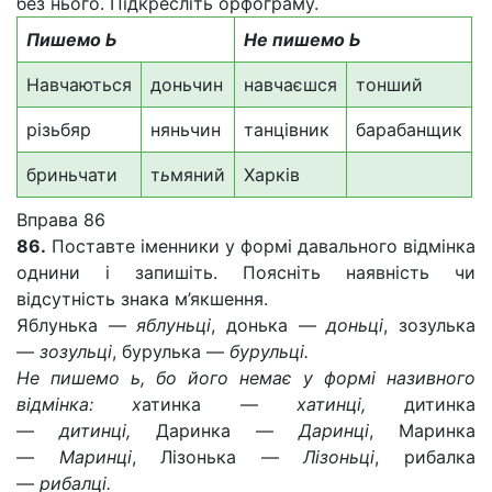
без нього. Підкресліть орфограму.
Пишемо Ь
Не пишемо Ь
Навчаються
доньчин
навчаєшся
тонший
різьбяр
няньчин
танцівник
барабанщик
бриньчати
т
ь
мяний
Харків
Вправа 86
86.
Поставте іменники у формі давального відмінка
однини і запишіть. Поясніть наявність чи
відсутність знака м’якшення.
Яблунька —
яблуньці
, донька —
доньці
, зозулька
—
зозульці
, бурулька —
бурульці.
Не пишемо ь, бо його немає у формі називного
відмінка: х
атинка —
хатинці,
дитинка
—
дитинці,
Даринка —
Даринці
, Маринка
—
Маринці
, Лізонька —
Лізоньці
, рибалка
—
рибалці.