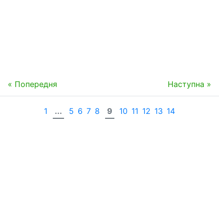
« Попередня
Наступна »
1
...
5
6
7
8
9
10
11
12
13
14