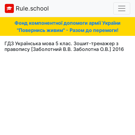
Rule.school
Фонд компонентної допомоги армії України
"Повернись живим" - Разом до перемоги!
ГДЗ Українська мова 5 клас. Зошит-тренажер з
правопису [Заболотний В.В. Заболотна О.В.] 2016