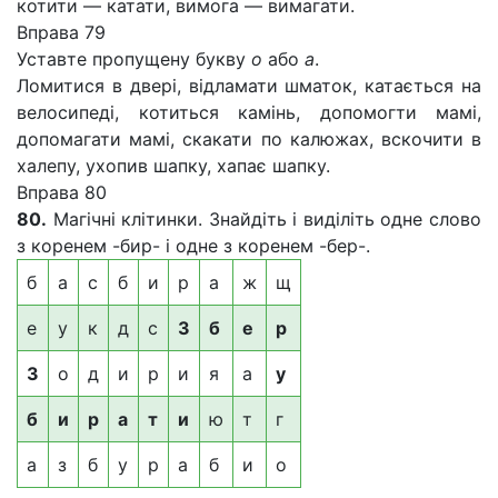
котити — катати, вимога — вимагати.
Вправа 79
Уставте пропущену букву
о
або
а
.
Ломитися в двері, відламати шматок, катається на
велосипеді, котиться камінь, допомогти мамі,
допомагати мамі, скакати по калюжах, вскочити в
халепу, ухопив шапку, хапає шапку.
Вправа 80
80.
Магічні клітинки. Знайдіть і виділіть одне слово
з коренем -бир- і одне з коренем -бер-.
б
а
с
б
и
р
а
ж
щ
е
у
к
д
с
З
б
е
р
З
о
д
и
р
и
я
а
у
б
и
р
а
т
и
ю
т
г
а
з
б
у
р
а
б
и
о