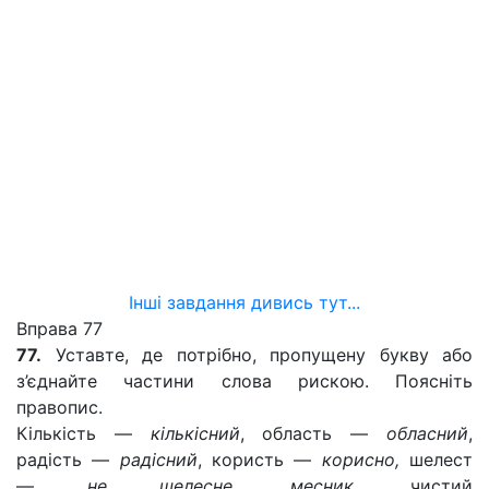
Інші завдання дивись тут...
Вправа 77
77.
Уставте, де потрібно, пропущену букву або
з’єднайте частини слова рискою. Поясніть
правопис.
Кількість —
кількісний
, область —
обласний
,
радість —
радісний
, користь —
корисно,
шелест
—
не шелесне, месник,
чистий