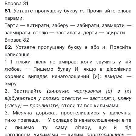
Вправа 81
81.
Уставте пропущену букву
и
. Прочитайте слова
парами.
Терти — витирати, заберу — забирати, завмерти —
завмирати, стелю — застилати, дерти — здирати.
Вправа 82
82.
Уставте пропущену букву
е
або
и
. Поясніть
написання.
1. І тільки пісня не вмирає, коли звучить у ній
любов. — Пишемо букву И, якщо в дієслівних
коренях випадає ненаголошений [и]:
вмирає
—
вмру.
2. Застилайте
(винятки: чергування [е] з [и]
відбувається у словах стелити — застилати, клену
(кляну) — проклинати)
столи та все килимами.
3. Місячна доріжка, простелившись у далечінь,
тихо трепеще. — У складах із ненаголошеними е та
и пишемо ту саму літеру, що й під
наголосом:
килимами
— килим,
простелившись
—