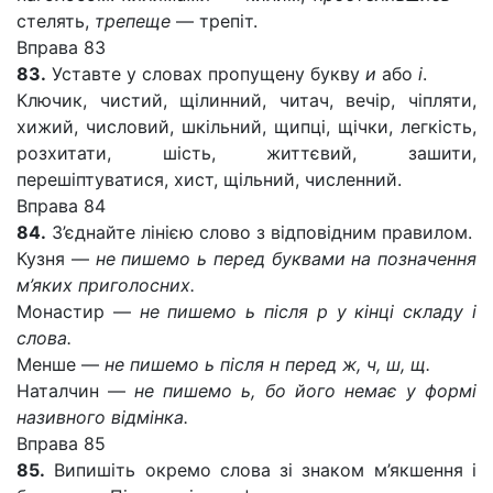
стелять,
трепеще
— трепіт.
Вправа 83
83.
Уставте у словах пропущену букву
и
або
і
.
Ключик, чистий, щілинний, читач, вечір, чіпляти,
хижий, числовий, шкільний, щипці, щічки, легкість,
розхитати, шість, життєвий, зашити,
перешіптуватися, хист, щільний, численний.
Вправа 84
84.
З’єднайте лінією слово з відповідним правилом.
Кузня —
не пишемо ь перед буквами на позначення
м’яких приголосних.
Монастир —
не пишемо ь після р у кінці складу і
слова.
Менше —
не пишемо ь після н перед ж, ч, ш, щ.
Наталчин —
не пишемо ь, бо його немає у формі
називного відмінка.
Вправа 85
85.
Випишіть окремо слова зі знаком м’якшення і