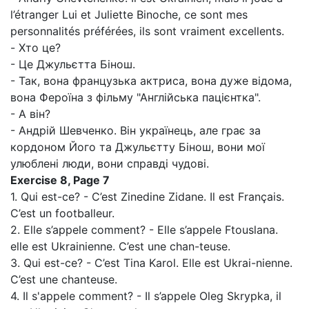
l’étranger Lui et Juliette Binoche, ce sont mes
personnalités préférées, ils sont vraiment excellents.
- Хто це?
- Це Джульєтта Бінош.
- Так, вона французька актриса, вона дуже відома,
вона Фероїна з фільму "Англійська пацієнтка".
- А він?
- Андрій Шевченко. Він українець, але грає за
кордоном Його та Джульєтту Бінош, вони мої
улюблені люди, вони справді чудові.
Exercise 8, Page 7
1. Qui est-ce? - C’est Zinedine Zidane. Il est Français.
C’est un footballeur.
2. Elle s’appele comment? - Elle s’appele Ftouslana.
elle est Ukrainienne. C’est une chan-teuse.
3. Qui est-ce? - C’est Tina Karol. Elle est Ukrai-nienne.
C’est une chanteuse.
4. Il s'appele comment? - Il s’appele Oleg Skrypka, il