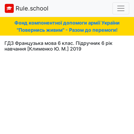
Rule.school
Фонд компонентної допомоги армії України
"Повернись живим" - Разом до перемоги!
ГДЗ Французька мова 6 клас. Підручник 6 рік
навчання [Клименко Ю. М.] 2019