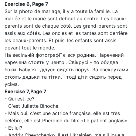
Exercise 6, Page 7
Sur la photo de mariage, il y a toute la famille. La
mariée et le marié sont debout au centre. Les beaux-
parents sont de chaque côté. Les grand-parents sont
assis aux côtés. Les oncles et les tantes sont derrière
les beaux-parents. Et puis, les enfants sont assis
devant tout le monde.
На весільній фотографії є вся родина. Наречений і
наречена стоять у центрі. Свікрусі - по обидва
боки. Бабуся і дідусь сидять поруч. За свекрухами
стоять дядьки та тітки. І тоді діти сидять перед
усіма.
Exercise 7,
Page 7
- Qui est-ce?
- C'est Juliette Binoche.
- Mais oui, c'est une actrice française, elle est très
célèbre, elle est Pheroïne du film «Le patient anglais».
- Et lui?
- Andriy Chevtchenko. Il est Ukrainien, mais il joue à