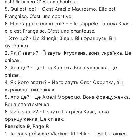
est Ukrainien C'est un chanteur.
5. Qui est-ce? - C’est Amélie Mauresmo. Elle est
Française. C’est une sportive.
6. Elle s’appele comment? - Elle s’appele Patricia Kaas,
elle est Française. C'est une chanteuse.
1. Хто це? - Це Зінедін Зідан. Він французь. Він
футболіст.
2. Як її звати? - Її звуть Фтуслана. вона українка. Це
співак.
3. Хто це? - Це Тіна Кароль. Вона українка. Це
співак.
4. Як його звати? - Його звуть Олег Скрипка, він
українець, він співак.
5. Хто це? - Це Амелі Моресмо. Вона француженка.
Вона спортсменка.
6. Як її звати? - Її звуть Патрісія Каас, вона
француженка. Це співак.
Exercise 9, Page 8
1. Je vous présente Vladimir Klitchko. Il est Ukrainien.