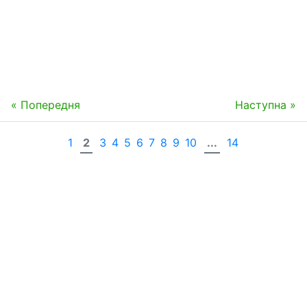
« Попередня
Наступна »
1
2
3
4
5
6
7
8
9
10
...
14