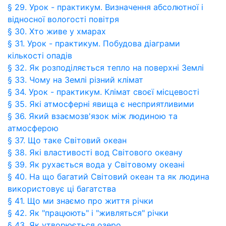
§ 29. Урок - практикум. Визначення абсолютної і
відносної вологості повітря
§ 30. Хто живе у хмарах
§ 31. Урок - практикум. Побудова діаграми
кількості опадів
§ 32. Як розподіляється тепло на поверхні Землі
§ 33. Чому на Землі різний клімат
§ 34. Урок - практикум. Клімат своєї місцевості
§ 35. Які атмосферні явища є несприятливими
§ 36. Який взаємозв'язок між людиною та
атмосферою
§ 37. Що таке Світовий океан
§ 38. Які властивості вод Світового океану
§ 39. Як рухається вода у Світовому океані
§ 40. На що багатий Світовий океан та як людина
використовує ці багатства
§ 41. Що ми знаємо про життя річки
§ 42. Як "працюють" і "живляться" річки
§ 43. Як утворюється озеро