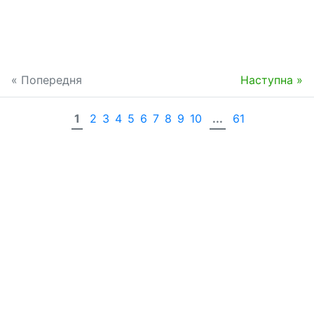
« Попередня
Наступна »
1
2
3
4
5
6
7
8
9
10
...
61