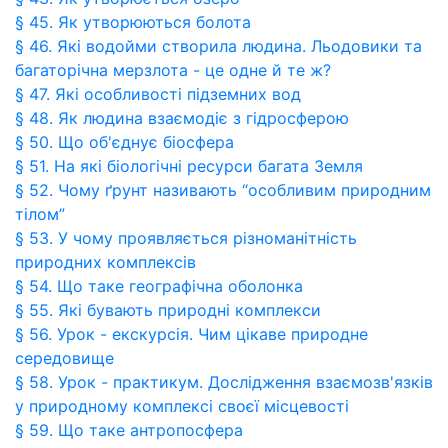
§ 45. Як утворюються болота
§ 46. Які водойми створила людина. Льодовики та
багаторічна мерзлота - це одне й те ж?
§ 47. Які особливості підземних вод
§ 48. Як людина взаємодіє з гідросферою
§ 50. Що об'єднує біосфера
§ 51. На які біологічні ресурси багата Земля
§ 52. Чому ґрунт називають “особливим природним
тілом”
§ 53. У чому проявляється різноманітність
природних комплексів
§ 54. Що таке географічна оболонка
§ 55. Які бувають природні комплекси
§ 56. Урок - екскурсія. Чим цікаве природне
середовище
§ 58. Урок - практикум. Дослідження взаємозв'язків
у природному комплексі своєї місцевості
§ 59. Що таке антропосфера