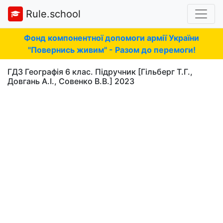
Rule.school
Фонд компонентної допомоги армії України
"Повернись живим" - Разом до перемоги!
ГДЗ Географія 6 клас. Підручник [Гільберг Т.Г.,
Довгань А.І., Совенко В.В.] 2023