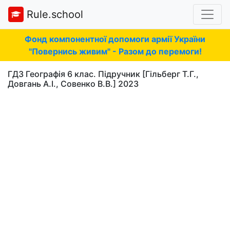
Rule.school
Фонд компонентної допомоги армії України
"Повернись живим" - Разом до перемоги!
ГДЗ Географія 6 клас. Підручник [Гільберг Т.Г.,
Довгань А.І., Совенко В.В.] 2023