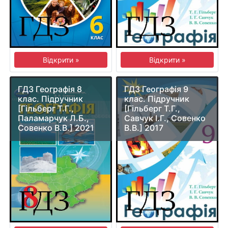
Відкрити »
Відкрити »
ГДЗ Географія 8
ГДЗ Географія 9
клас. Підручник
клас. Підручник
[Гільберг Т.Г.,
[Гільберг Т.Г.,
Паламарчук Л.Б.,
Савчук І.Г., Совенко
Совенко В.В.] 2021
В.В.] 2017