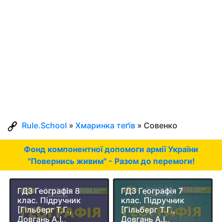
Rule.School
»
Хмаринка теґів
» Совенко
Фонд компонентної допомоги армії України
"Повернись живим" - Разом до перемоги!
ГДЗ Географія 8
ГДЗ Географія 7
клас. Підручник
клас. Підручник
[Гільберг Т.Г.,
[Гільберг Т.Г.,
Довгань А.І.,
Довгань А.І.,