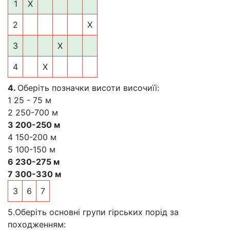
1
X
2
X
3
X
4
X
4.
Оберіть позначки висоти височиїї:
1 25 - 75 м
2 250-700 м
3 200-250 м
4 150-200 м
5 100-150 м
6 230-275 м
7 300-330 м
3
6
7
5.Оберіть основні групи гірських порід за
походженням: