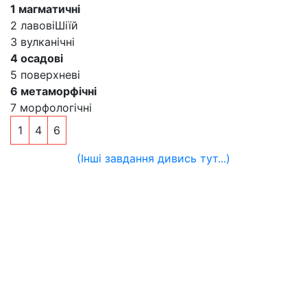
1 магматичні
2 лавовіШіїй
3 вулканічні
4 осадові
5 поверхневі
6 метаморфічні
7 морфологічні
1
4
6
(Інші завдання дивись тут...)