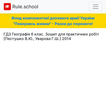
Rule.school
Фонд компонентної допомоги армії України
"Повернись живим" - Разом до перемоги!
ГДЗ Географія 6 клас. Зошит для практичних робіт
[Пестушко В.Ю., Уварова Г.Ш.] 2014