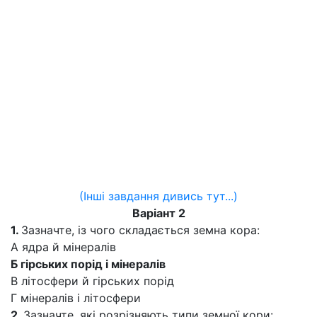
(Інші завдання дивись тут...)
Варіант 2
1.
Зазначте, із чого складається земна кора:
А ядра й мінералів
Б гірських порід і мінералів
В літосфери й гірських порід
Г мінералів і літосфери
2.
Зазначте, які розрізняють типи земної кори: