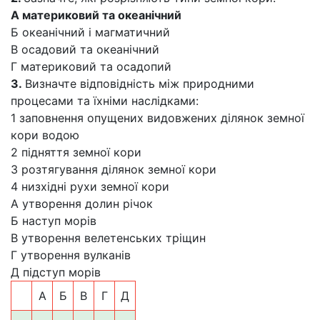
А материковий та океанічний
Б океанічний і магматичний
В осадовий та океанічний
Г материковий та осадопий
3.
Визначте відповідність між природними
процесами та їхніми наслідками:
1 заповнення опущених видовжених ділянок земної
кори водою
2 підняття земної кори
3 розтягування ділянок земної кори
4 низхідні рухи земної кори
А утворення долин річок
Б наступ морів
В утворення велетенських тріщин
Г утворення вулканів
Д підступ морів
А
Б
В
Г
Д