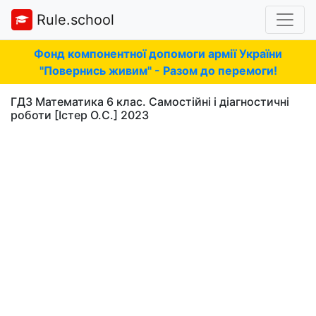
Rule.school
Фонд компонентної допомоги армії України
"Повернись живим" - Разом до перемоги!
ГДЗ Математика 6 клас. Самостійні і діагностичні
роботи [Істер О.С.] 2023