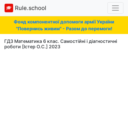
Rule.school
Фонд компонентної допомоги армії України
"Повернись живим" - Разом до перемоги!
ГДЗ Математика 6 клас. Самостійні і діагностичні
роботи [Істер О.С.] 2023