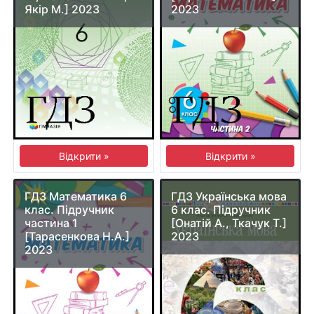
Якір М.] 2023
2023
Відкрити »
Відкрити »
ГДЗ Математика 6
ГДЗ Українська мова
клас. Підручник
6 клас. Підручник
частина 1
[Онатій А., Ткачук Т.]
[Тарасенкова Н.А.]
2023
2023