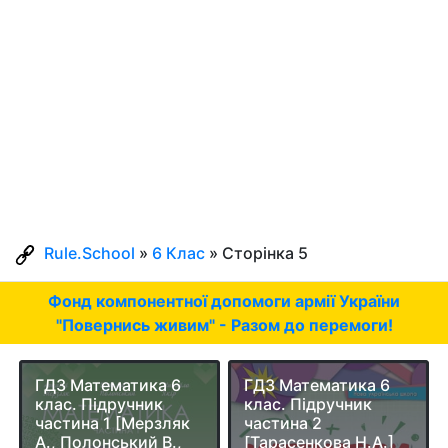
Rule.School
»
6 Клас
» Сторінка 5
Фонд компонентної допомоги армії України
"Повернись живим" - Разом до перемоги!
ГДЗ Математика 6
ГДЗ Математика 6
клас. Підручник
клас. Підручник
частина 1 [Мерзляк
частина 2
А., Полонський В.,
[Тарасенкова Н.А.]