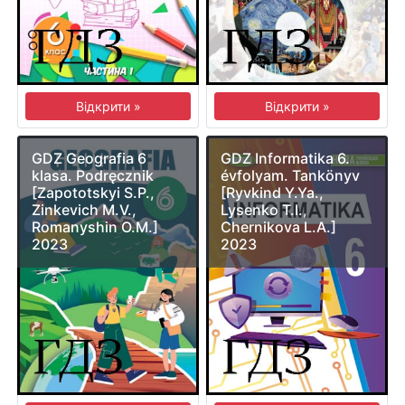
Відкрити »
Відкрити »
GDZ Geografia 6
GDZ Informatika 6.
klasa. Podręcznik
évfolyam. Tankönyv
[Zapototskyi S.P.,
[Ryvkind Y.Ya.,
Zinkevich M.V.,
Lysenko T.I.,
Romanyshin O.M.]
Chernikova L.A.]
2023
2023