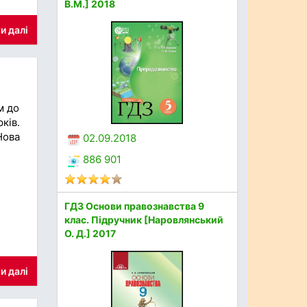
В.М.] 2018
и далі
м до
ків.
Нова
02.09.2018
886 901
ГДЗ Основи правознавства 9
клас. Підручник [Наровлянський
О. Д.] 2017
и далі