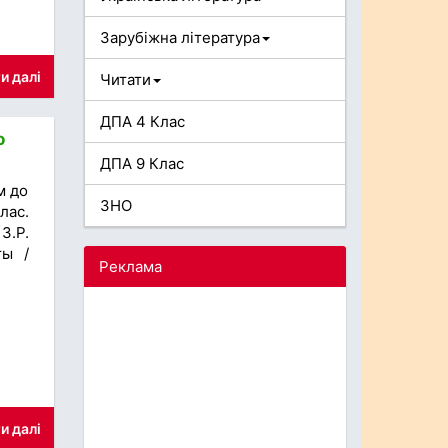
Зарубіжна література
и далі
Читати
ДПА 4 Клас
о
ДПА 9 Клас
м до
ЗНО
лас.
З.Р.
ты /
Реклама
и далі