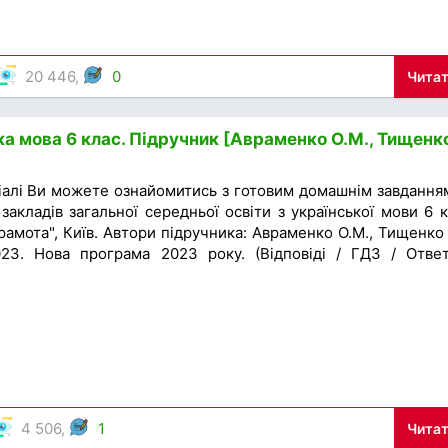
20 446,
0
Читат
ка мова 6 клас. Підручник [Авраменко О.М., Тищенк
іалі Ви можете ознайомитись з готовим домашнім завдання
закладів загальної середньої освіти з української мови 6 к
амота", Київ. Автори підручника: Авраменко О.М., Тищенко 
23. Нова програма 2023 року. (Відповіді / ГДЗ / Отве
4 506,
1
Читат