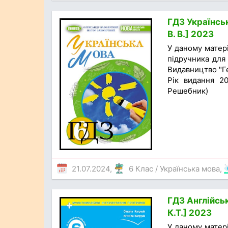
ГДЗ Українськ
В. В.] 2023
У даному матер
підручника для 
Видавництво "Ге
Рік видання 20
Решебник)
21.07.2024,
6 Клас
/
Українська мова
,
ГДЗ Англійськ
К.Т.] 2023
У даному матер