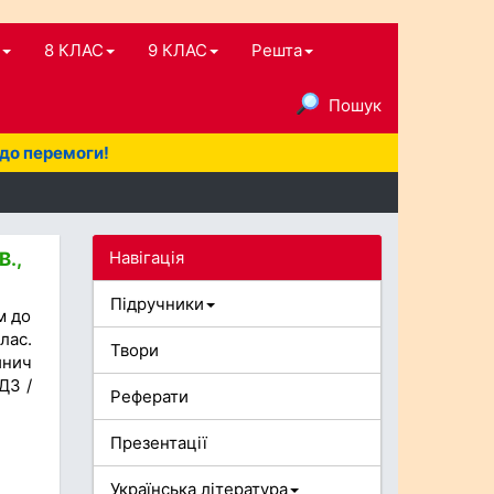
8 КЛАС
9 КЛАС
Решта
Пошук
 до перемоги!
Навігація
В.,
Підручники
м до
лас.
Твори
инич
ДЗ /
Реферати
Презентації
Українська література