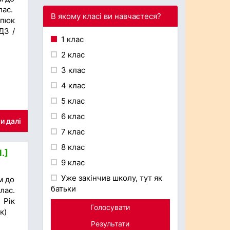
лас.
В якому класі ви навчаєтеся?
рпюк
ДЗ /
1 клас
2 клас
3 клас
4 клас
5 клас
6 клас
и далі
7 клас
8 клас
.]
9 клас
Уже закінчив школу, тут як
м до
батьки
лас.
 Рік
Голосувати
к)
Результати