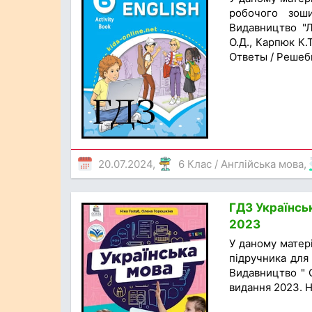
робочого зоши
Видавництво "Л
О.Д., Карпюк К.
Ответы / Решеб
20.07.2024,
6 Клас
/
Англійська мова
,
ГДЗ Українськ
2023
У даному матер
підручника для 
Видавництво " О
видання 2023. Н