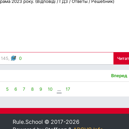
рама 2023 року. (Відповіді / ГДЗ / Ответы / Решебник)
 145,
0
Читат
Вперед
4
5
6
7
8
9
10
...
17
Rule.School © 2017-2026