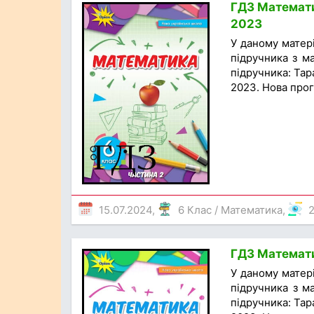
ГДЗ Математи
2023
У даному матер
підручника з ма
підручника: Тар
2023. Нова прог
15.07.2024,
6 Клас
/
Математика
,
2
ГДЗ Математи
У даному матер
підручника з ма
підручника: Тар