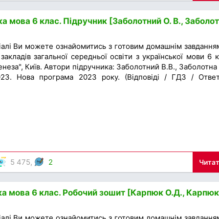
а мова 6 клас. Підручник [Заболотний О. В., Заболо
іалі Ви можете ознайомитись з готовим домашнім завдання
закладів загальної середньої освіти з української мови 6 к
неза", Київ. Автори підручника: Заболотний В.В., Заболотна 
23. Нова програма 2023 року. (Відповіді / ГДЗ / Отве
5 475,
2
Читат
а мова 6 клас. Робочий зошит [Карпюк О.Д., Карпюк
іалі Ви можете ознайомитись з готовим домашнім завдання