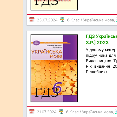
23.07.2024,
6 Клас
/
Українська мова
,
ГДЗ Українсь
З.Р.] 2023
У даному матер
підручника для 
Видавництво "Гр
Рік видання 20
Решебник)
21.07.2024,
6 Клас
/
Українська мова
,