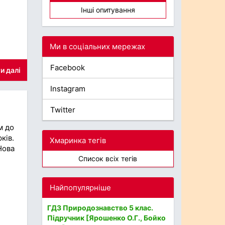
Інші опитування
Ми в соціальних мережах
Facebook
и далі
Instagram
Twitter
м до
ків.
Хмаринка тегів
Нова
Список всіх тегів
Найпопулярніше
ГДЗ Природознавство 5 клас.
Підручник [Ярошенко О.Г., Бойко