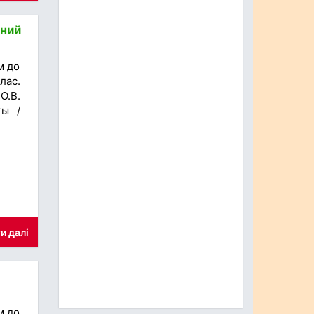
тний
м до
лас.
О.В.
ты /
и далі
м до