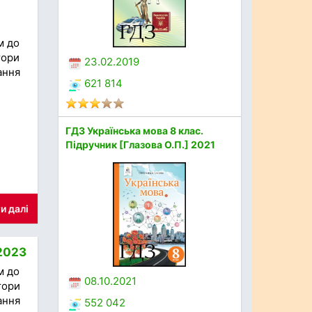
м до
тори
23.02.2019
ання
621 814
ГДЗ Українська мова 8 клас.
Підручник [Глазова О.П.] 2021
и далі
 2023
м до
08.10.2021
тори
ання
552 042