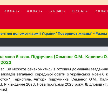
3 КЛАС
4 КЛАС
5 КЛАС
6 КЛАС
7 КЛАС
нтної допомоги армії України "Повернись живим" - Разом
а мова 6 клас. Підручник [Семеног О.М., Калинич О.
] 2023
іалі Ви можете ознайомитись з готовим домашнім завдання
закладів загальної середньої освіти з української мови 6 к
стон", Тернопіль. Автори підручника: Семеног О.М., Кал
.І. Рік видання 2023. Нова програма 2023 року. (Відповіді / Г
ник)