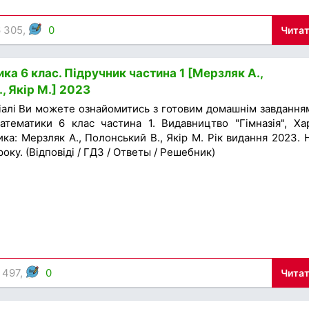
6 305,
0
Читат
а 6 клас. Підручник частина 1 [Мерзляк А.,
, Якір М.] 2023
іалі Ви можете ознайомитись з готовим домашнім завдання
атематики 6 клас частина 1. Видавництво "Гімназія", Хар
ка: Мерзляк А., Полонський В., Якір М. Рік видання 2023. 
оку. (Відповіді / ГДЗ / Ответы / Решебник)
 497,
0
Читат