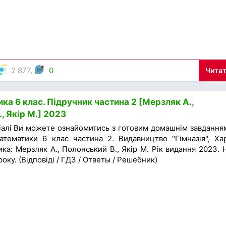
2 877,
0
Читат
а 6 клас. Підручник частина 2 [Мерзляк А.,
, Якір М.] 2023
іалі Ви можете ознайомитись з готовим домашнім завдання
атематики 6 клас частина 2. Видавництво "Гімназія", Хар
ка: Мерзляк А., Полонський В., Якір М. Рік видання 2023. 
оку. (Відповіді / ГДЗ / Ответы / Решебник)