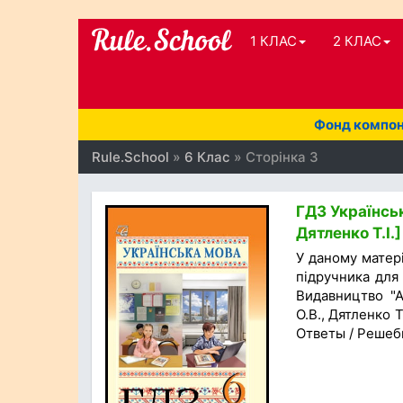
1 КЛАС
2 КЛАС
Фонд компоне
Rule.School
»
6 Клас
» Сторінка 3
ГДЗ Українськ
Дятленко Т.І.
У даному матер
підручника для 
Видавництво "А
О.В., Дятленко Т
Ответы / Решеб