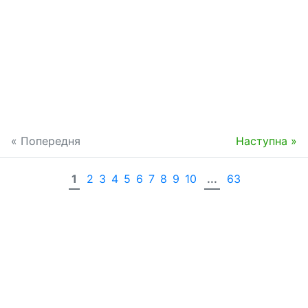
« Попередня
Наступна »
1
2
3
4
5
6
7
8
9
10
...
63