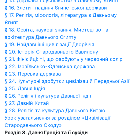
§ 15. Держава і суспільство в Давньому Єгипті
§ 16. Злети і падіння Єгипетської держави
§ 17. Релігія, міфологія, література в Давньому
Єгипті
§ 18. Освіта, наукові знання. Мистецтво та
архітектура Давнього Єгипту
§ 19. Найдавніші цивілізації Дворіччя
§ 20. Історія Стародавнього Вавилону
§ 21. Фінікійці: ті, що фарбують у червоний колір
§ 22. Ізраїльсько-Юдейська держава
§ 23. Перська держава
§ 24. Культурні здобутки цивілізацій Передньої Азії
§ 25. Давня Індія
§ 26. Релігія і культура Давньої Індії
§ 27. Давній Китай
§ 28. Релігія та культура Давнього Китаю
Урок узагальнення за розділом «Цивілізації
Стародавнього Сходу»
Розділ 3. Давня Греція та її сусіди