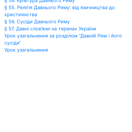
§ 54. Культура Давнього Риму
§ 55. Релігія Давнього Риму: від язичництва до
християнства
§ 56. Сусіди Давнього Риму
§ 57. Давні слов’яни на теренах України
Урок узагальнення за розділом “Давній Рим і його
сусіди“
Урок узагальнення