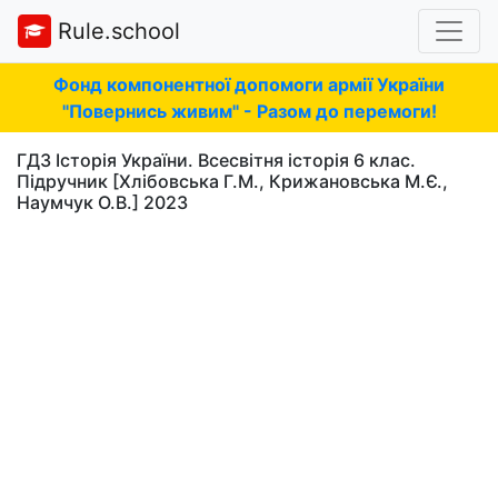
Rule.school
Фонд компонентної допомоги армії України
"Повернись живим" - Разом до перемоги!
ГДЗ Історія України. Всесвітня історія 6 клас.
Підручник [Хлібовська Г.М., Крижановська М.Є.,
Наумчук О.В.] 2023