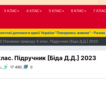
3 КЛАС
4 КЛАС
5 КЛАС
6 КЛАС
7 КЛАС
нтної допомоги армії України "Повернись живим" - Разом
З Пізнаємо природу 6 клас. Підручник [Біда Д.Д.] 2023
лас. Підручник [Біда Д.Д.] 2023
у
,
17 490,
0