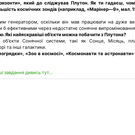
оризонти», який до сліджував Плутон. Як ти гадаєш, чом
ьшість космічних зондів (наприклад, «Марінер—9», мал. 15
им генератором, оскільки він мав працювати на дуже ве
були б ефективними через недостатнє сонячне випромінювання
. Які найяскравіші об’єкти можна побачити з Плутона?
об'єкти Сонячної системи, такі як Сонце, Місяць, пл
рі та інші галактики.
могрядки», «Зоо в космосі», «Космонавти та астронавти» 
ші завдання дивись тут...