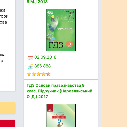
В.М.] 2018
ика
втори
Нова
ика
02.09.2018
ор
886 888
ГДЗ Основи правознавства 9
клас. Підручник [Наровлянський
О. Д.] 2017