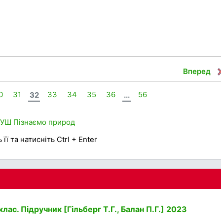
Вперед
0
31
32
33
34
35
36
...
56
НУШ
Пізнаємо природ
її та натисніть Ctrl + Enter
ас. Підручник [Гільберг Т.Г., Балан П.Г.] 2023