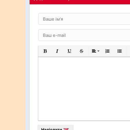
Жирний
Курсив
Підкреслений
Закреслений
Вирівнювання
Нумерований
Марков
Надіслати