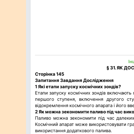
Ін
§ 31. ЯК 
Сторінка 145
Запитання Завдання Дослідження
1 Які етапи запуску космічних зондів?
Етапи запуску космічних зондів включають п
першого ступеня, включення другого сту
відокремлення космічного апарата і його вве
2 Як можна зекономити паливо під час вик
Паливо можна зекономити під час далеких 
Космічний апарат може використовувати грав
використання додаткового палива.