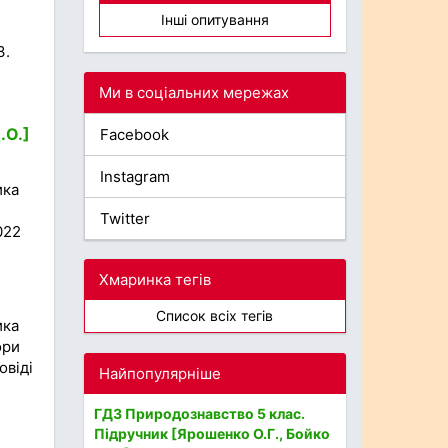
Інші опитування
3.
Ми в соціальних мережах
.О.]
Facebook
Instagram
ика
Twitter
022
Хмаринка тегів
Список всіх тегів
ика
ори
овіді
Найпопулярніше
ГДЗ Природознавство 5 клас.
Підручник [Ярошенко О.Г., Бойко