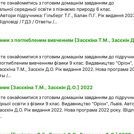
ете ознайомитись з готовим домашнім завданням до
альної середньої освіти з пізнаємо природу 6 клас.
Автори підручника: Гільберг Т.Г., Балан П.Г. Рік видання 202
дповіді / ГДЗ / Ответы /...
чник з поглибленим вивченням [Засєкіна Т.М., Засєкін Д
ете ознайомитися з готовим домашнім завданням до підручн
 поглибленим вивченням фізики 9 клас. Видавництво "Оріон",
асєкіна Т.М., Засєкін Д.О. Рік видання 2022. Нова програма 2
ы /...
ник [Засєкіна Т.М., Засєкін Д.О.] 2022
ете ознайомитися з готовим домашнім завданням до підручн
дньої освіти з фізики 9 клас. Видавництво "Оріон", Львів. Авт
Засєкін Д.О. Рік видання 2022. Нова програма 2022 року. (Відп
.