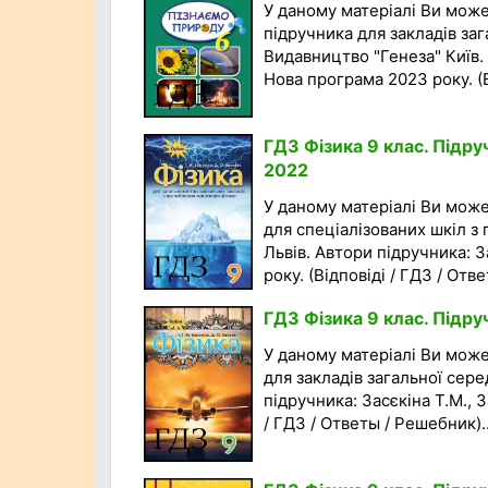
У даному матеріалі Ви мож
підручника для закладів заг
Видавництво "Генеза" Київ. 
Нова програма 2023 року. (Ві
ГДЗ Фізика 9 клас. Підру
2022
У даному матеріалі Ви мож
для спеціалізованих шкіл з
Львів. Автори підручника: З
року. (Відповіді / ГДЗ / Ответ
ГДЗ Фізика 9 клас. Підруч
У даному матеріалі Ви мож
для закладів загальної сере
підручника: Засєкіна Т.М., 
/ ГДЗ / Ответы / Решебник)..