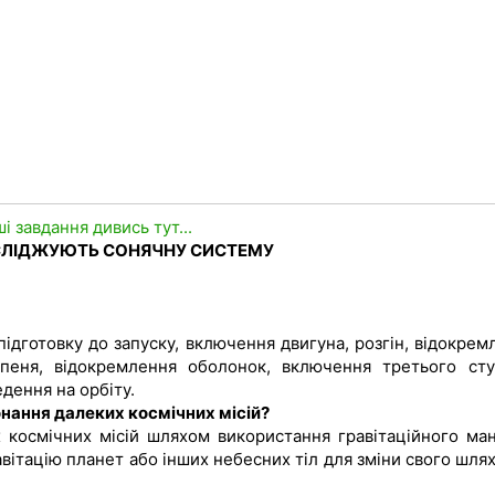
ші завдання дивись тут...
ДОСЛІДЖУЮТЬ СОНЯЧНУ СИСТЕМУ
ідготовку до запуску, включення двигуна, розгін, відокрем
пеня, відокремлення оболонок, включення третього сту
дення на орбіту.
онання далеких космічних місій?
космічних місій шляхом використання гравітаційного ман
ітацію планет або інших небесних тіл для зміни свого шлях