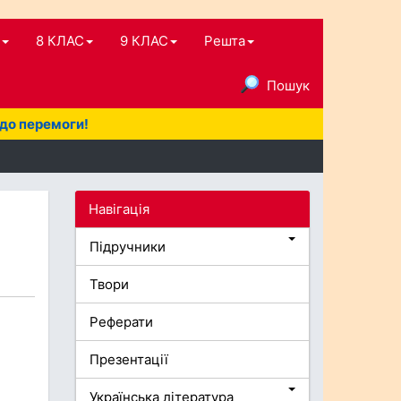
8 КЛАС
9 КЛАС
Решта
Пошук
 до перемоги!
Навігація
Підручники
Твори
Реферати
Презентації
Українська література