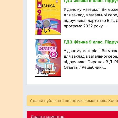
ГДЗ Фізика 9 клас. Підру
У даному матеріалі Ви мож
для закладів загальної сере
підручника: Бар’яхтар В.Г.,
програма 2022 року....
ГДЗ Фізика 9 клас. Підру
У даному матеріалі Ви мож
для закладів загальної сере
підручника: Сиротюк В.Д. Рі
Ответы / Решебник)...
У даній публікації ще немає коментарів. Хоч
Додати коментар