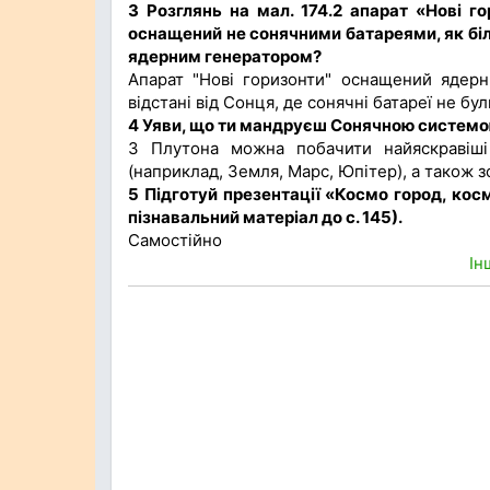
3 Розглянь на мал. 174.2 апарат «Нові г
оснащений не сонячними батареями, як біл
ядерним генератором?
Апарат "Нові горизонти" оснащений ядерн
відстані від Сонця, де сонячні батареї не 
4 Уяви, що ти мандруєш Сонячною системою
3 Плутона можна побачити найяскравіші 
(наприклад, Земля, Марс, Юпітер), а також зо
5 Підготуй презентації «Космо город, кос
пізнавальний матеріал до с. 145).
Самостійно
Ін