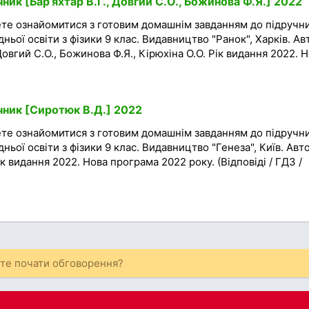
чник [Бар’яхтар В.Г., Довгий С.О., Божинова Ф.Я.] 2022
ете ознайомитися з готовим домашнім завданням до підручн
дньої освіти з фізики 9 клас. Видавництво "Ранок", Харків. А
 Довгий С.О., Божинова Ф.Я., Кірюхіна О.О. Рік видання 2022. 
чник [Сиротюк В.Д.] 2022
ете ознайомитися з готовим домашнім завданням до підручн
дньої освіти з фізики 9 клас. Видавництво "Генеза", Київ. Авт
к видання 2022. Нова програма 2022 року. (Відповіді / ГДЗ /
ете почати обговорення?