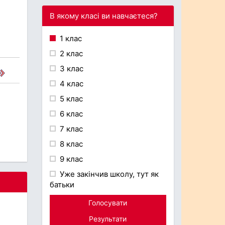
В якому класі ви навчаєтеся?
1 клас
2 клас
3 клас
4 клас
5 клас
6 клас
7 клас
8 клас
9 клас
Уже закінчив школу, тут як
батьки
Голосувати
Результати