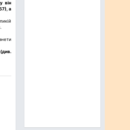
у він
7), а
ликій
.
анети
(див.