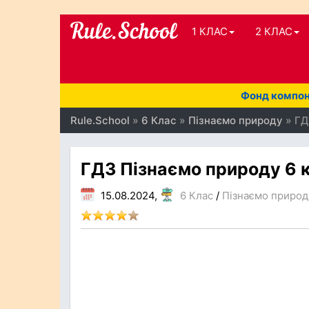
1 КЛАС
2 КЛАС
Фонд компоне
Rule.School
»
6 Клас
»
Пізнаємо природу
» ГД
ГДЗ Пізнаємо природу 6 к
15.08.2024,
6 Клас
/
Пізнаємо природ