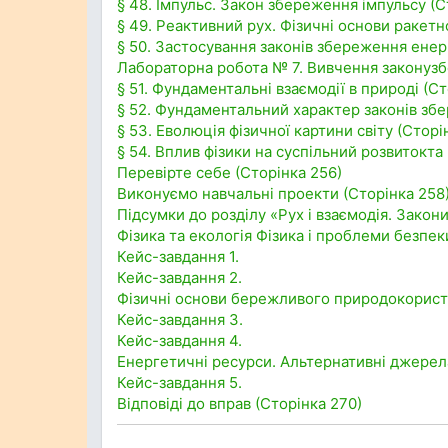
§ 48. Імпульс. Закон збереження імпульсу (С
§ 49. Реактивний рух. Фізичні основи ракетн
§ 50. Застосування законів збереження енерг
Лабораторна робота № 7. Вивчення законузб
§ 51. Фундаментальні взаємодії в природі (Ст
§ 52. Фундаментальний характер законів збе
§ 53. Еволюція фізичної картини світу (Сторі
§ 54. Вплив фізики на суспільний розвитокта
Перевірте себе (Сторінка 256)
Виконуємо навчальні проекти (Сторінка 258
Підсумки до розділу «Рух і взаємодія. Закон
Фізика та екологія Фізика і проблеми безпе
Кейс-завдання 1.
Кейс-завдання 2.
Фізичні основи бережливого природокористу
Кейс-завдання 3.
Кейс-завдання 4.
Енергетичні ресурси. Альтернативні джерела
Кейс-завдання 5.
Відповіді до вправ (Сторінка 270)