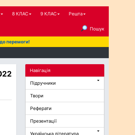
8 КЛАС
9 КЛАС
Решта
Пошук
 до перемоги!
Навігація
2022
Підручники
Твори
Реферати
Презентації
Українська література