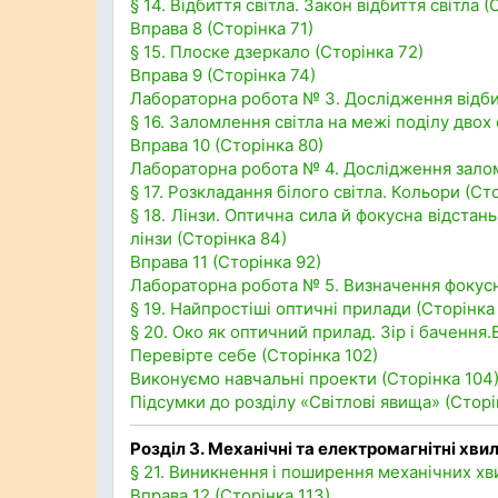
§ 14. Відбиття світла. Закон відбиття світла (
Вправа 8 (Сторінка 71)
§ 15. Плоске дзеркало (Сторінка 72)
Вправа 9 (Сторінка 74)
Лабораторна робота № 3. Дослідження відбит
§ 16. Заломлення світла на межі поділу двох
Вправа 10 (Сторінка 80)
Лабораторна робота № 4. Дослідження залом
§ 17. Розкладання білого світла. Кольори (Ст
§ 18. Лінзи. Оптична сила й фокусна відста
лінзи (Сторінка 84)
Вправа 11 (Сторінка 92)
Лабораторна робота № 5. Визначення фокусної
§ 19. Найпростіші оптичні прилади (Сторінка
§ 20. Око як оптичний прилад. Зір і бачення.
Перевірте себе (Сторінка 102)
Виконуємо навчальні проекти (Сторінка 104
Підсумки до розділу «Світлові явища» (Сторі
Розділ 3. Механічні та електромагнітні хвил
§ 21. Виникнення і поширення механічних хв
Вправа 12 (Сторінка 113)