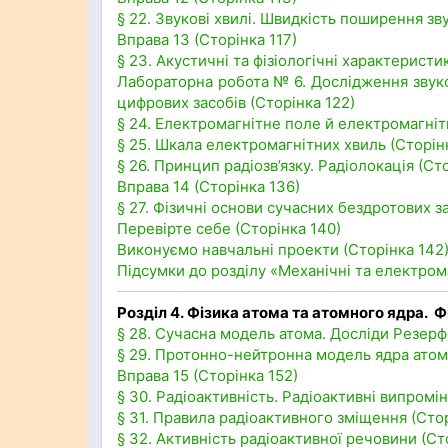
§ 22. Звукові хвилі. Швидкість поширення зву
Вправа 13 (Сторінка 117)
§ 23. Акустичні та фізіологічні характеристи
Лабораторна робота № 6. Дослідження звук
цифрових засобів (Сторінка 122)
§ 24. Електромагнітне поле й електромагнітн
§ 25. Шкала електромагнітних хвиль (Сторін
§ 26. Принцип радіозв’язку. Радіолокація (Ст
Вправа 14 (Сторінка 136)
§ 27. Фізичні основи сучасних бездротових за
Перевірте себе (Сторінка 140)
Виконуємо навчальні проекти (Сторінка 142
Підсумки до розділу «Механічні та електрома
Розділ 4. Фізика атома та атомного ядра. Ф
§ 28. Сучасна модель атома. Досліди Резерф
§ 29. Протонно-нейтронна модель ядра атома
Вправа 15 (Сторінка 152)
§ 30. Радіоактивність. Радіоактивні випромі
§ 31. Правила радіоактивного зміщення (Стор
§ 32. Активність радіоактивної речовини (Ст