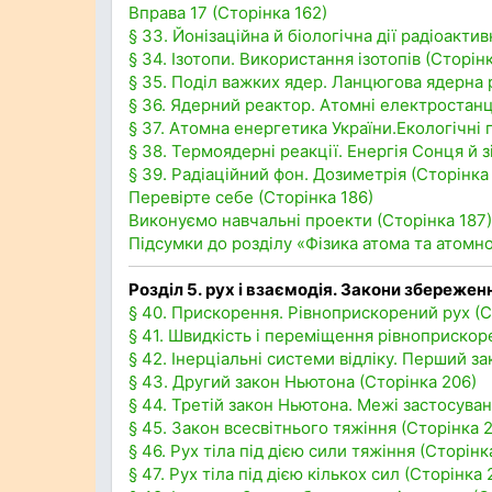
Вправа 17 (Сторінка 162)
§ 33. Йонізаційна й біологічна дії радіоакт
§ 34. Ізотопи. Використання ізотопів (Сторінк
§ 35. Поділ важких ядер. Ланцюгова ядерна р
§ 36. Ядерний реактор. Атомні електростанці
§ 37. Атомна енергетика України.Екологічні
§ 38. Термоядерні реакції. Енергія Сонця й з
§ 39. Радіаційний фон. Дозиметрія (Сторінка
Перевірте себе (Сторінка 186)
Виконуємо навчальні проекти (Сторінка 187)
Підсумки до розділу «Фізика атома та атомно
Розділ 5. рух і взаємодія. Закони збережен
§ 40. Прискорення. Рівноприскорений рух (С
§ 41. Швидкість і переміщення рівноприскор
§ 42. Інерціальні системи відліку. Перший з
§ 43. Другий закон Ньютона (Сторінка 206)
§ 44. Третій закон Ньютона. Межі застосуван
§ 45. Закон всесвітнього тяжіння (Сторінка 2
§ 46. Рух тіла під дією сили тяжіння (Сторінк
§ 47. Рух тіла під дією кількох сил (Сторінка 