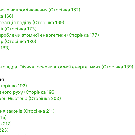
ивного випромінювання (Сторінка 162)
а 166)
еакція поділу (Сторінка 169)
ї (Сторінка 173)
 проблеми атомної енергетики (Сторінка 177)
ір (Сторінка 180)
 183)
го ядра. Фізичні основи атомної енергетики» (Сторінка 189)
ня
торінка 192)
еного руху (Сторінка 196)
акон Ньютона (Сторінка 203)
ня законів (Сторінка 211)
15)
а 217)
223)