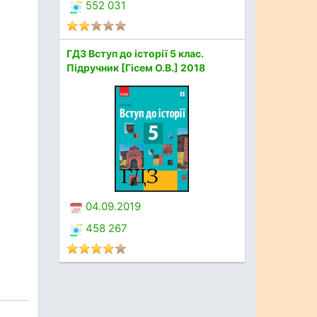
552 031
ГДЗ Вступ до історії 5 клас.
Підручник [Гісем О.В.] 2018
04.09.2019
458 267