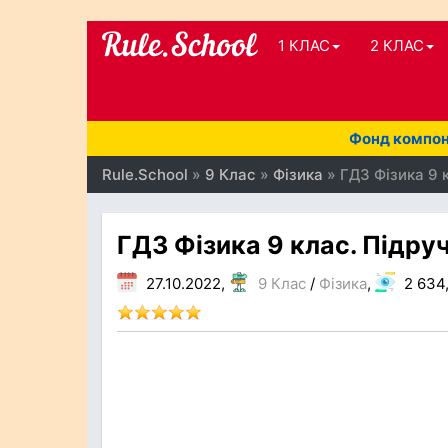
1 КЛАС
2 КЛАС
Фонд компоне
Rule.School
»
9 Клас
»
Фізика
» ГДЗ Фізика 9 к
ГДЗ Фізика 9 клас. Підруч
27.10.2022,
9 Клас
/
Фізика
,
2 634