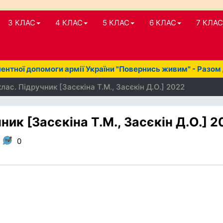
3 КЛАС
4 КЛАС
5 КЛАС
6 КЛАС
7 КЛАС
нтної допомоги армії України "Повернись живим" - Разом
лас. Підручник [Засєкіна Т.М., Засєкін Д.О.] 2022
ник [Засєкіна Т.М., Засєкін Д.О.] 
,
0