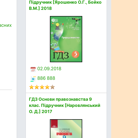
Підручник [Ярошенко О.Г., Бойко
В.М.] 2018
асних
02.09.2018
886 888
ГДЗ Основи правознавства 9
клас. Підручник [Наровлянський
О. Д.] 2017