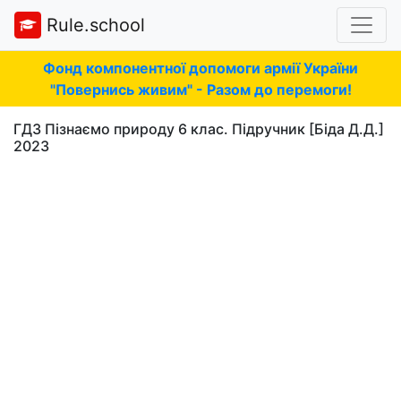
Rule.school
Фонд компонентної допомоги армії України
"Повернись живим" - Разом до перемоги!
ГДЗ Пізнаємо природу 6 клас. Підручник [Біда Д.Д.]
2023