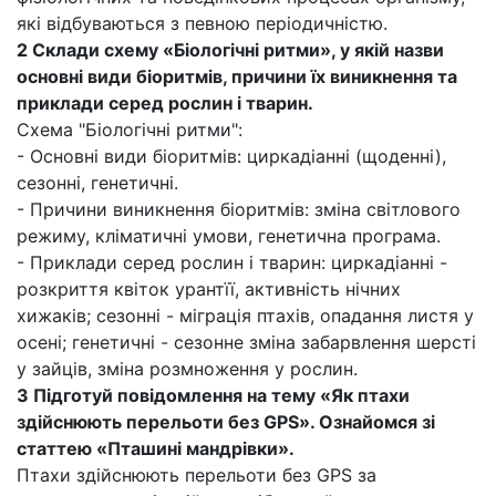
які відбуваються з певною періодичністю.
2 Склади схему «Біологічні ритми», у якій назви
основні види біоритмів, причини їх виникнення та
приклади серед рослин і тварин.
Схема "Біологічні ритми":
- Основні види біоритмів: циркадіанні (щоденні),
сезонні, генетичні.
- Причини виникнення біоритмів: зміна світлового
режиму, кліматичні умови, генетична програма.
- Приклади серед рослин і тварин: циркадіанні -
розкриття квіток урантїї, активність нічних
хижаків; сезонні - міграція птахів, опадання листя у
осені; генетичні - сезонне зміна забарвлення шерсті
у зайців, зміна розмноження у рослин.
3 Підготуй повідомлення на тему «Як птахи
здійснюють перельоти без GPS». Ознайомся зі
статтею «Пташині мандрівки».
Птахи здійснюють перельоти без GPS за