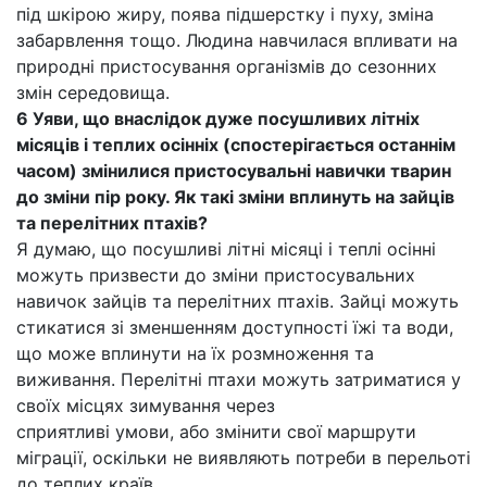
під шкірою жиру, поява підшерстку і пуху, зміна
забарвлення тощо. Людина навчилася впливати на
природні пристосування організмів до сезонних
змін середовища.
6 Уяви, що внаслідок дуже посушливих літніх
місяців і теплих осінніх (спостерігається останнім
часом) змінилися пристосувальні навички тварин
до зміни пір року. Як такі зміни вплинуть на зайців
та перелітних птахів?
Я думаю, що посушливі літні місяці і теплі осінні
можуть призвести до зміни пристосувальних
навичок зайців та перелітних птахів. Зайці можуть
стикатися зі зменшенням доступності їжі та води,
що може вплинути на їх розмноження та
виживання. Перелітні птахи можуть затриматися у
своїх місцях зимування через
сприятливі умови, або змінити свої маршрути
міграції, оскільки не виявляють потреби в перельоті
до теплих країв.