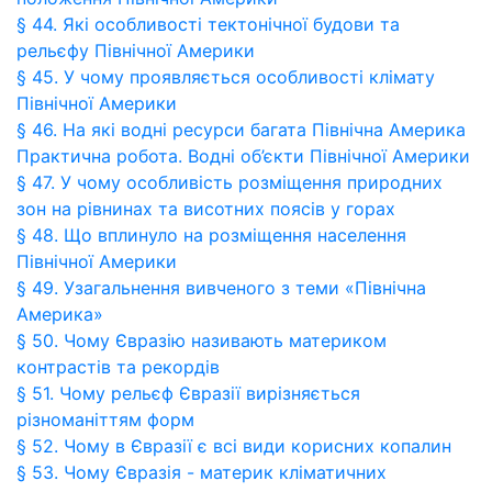
§ 44. Які особливості тектонічної будови та
рельєфу Північної Америки
§ 45. У чому проявляється особливості клімату
Північної Америки
§ 46. На які водні ресурси багата Північна Америка
Практична робота. Водні об’єкти Північної Америки
§ 47. У чому особливість розміщення природних
зон на рівнинах та висотних поясів у горах
§ 48. Що вплинуло на розміщення населення
Північної Америки
§ 49. Узагальнення вивченого з теми «Північна
Америка»
§ 50. Чому Євразію називають материком
контрастів та рекордів
§ 51. Чому рельєф Євразії вирізняється
різноманіттям форм
§ 52. Чому в Євразії є всі види корисних копалин
§ 53. Чому Євразія - материк кліматичних