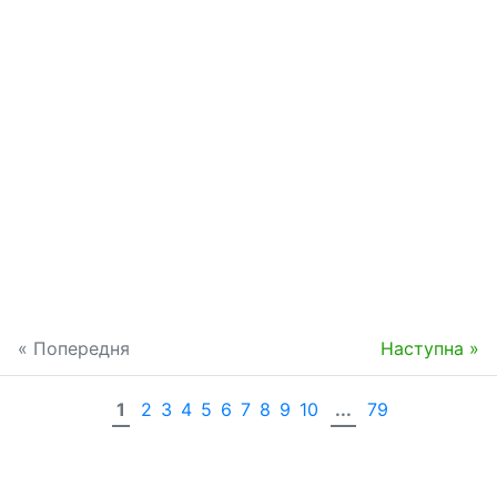
« Попередня
Наступна »
1
2
3
4
5
6
7
8
9
10
...
79