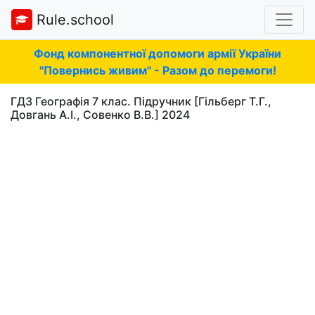
Rule.school
Фонд компонентної допомоги армії України
"Повернись живим" - Разом до перемоги!
ГДЗ Географія 7 клас. Підручник [Гільберг Т.Г.,
Довгань А.І., Совенко В.В.] 2024