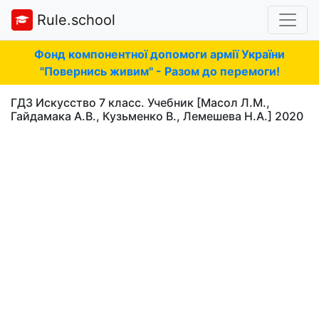
Rule.school
Фонд компонентної допомоги армії України
"Повернись живим" - Разом до перемоги!
ГДЗ Искусство 7 класс. Учебник [Масол Л.М.,
Гайдамака А.В., Кузьменко В., Лемешева Н.А.] 2020