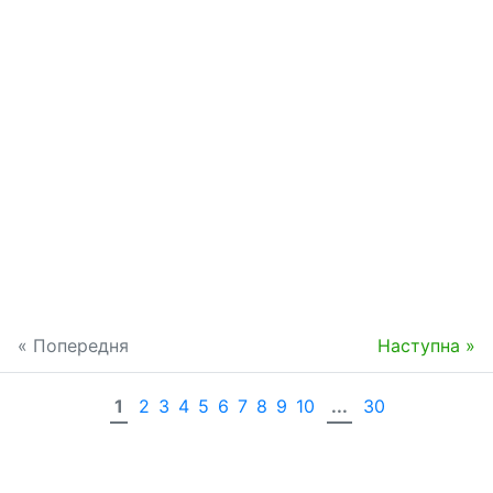
« Попередня
Наступна »
1
2
3
4
5
6
7
8
9
10
...
30