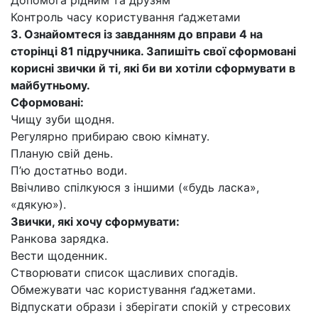
Допомога рідним та друзям
Контроль часу користування ґаджетами
3. Ознайомтеся із завданням до вправи 4 на
сторінці 81 підручника. Запишіть свої сформовані
корисні звички й ті, які би ви хотіли сформувати в
майбутньому.
Сформовані:
Чищу зуби щодня.
Регулярно прибираю свою кімнату.
Планую свій день.
П’ю достатньо води.
Ввічливо спілкуюся з іншими («будь ласка»,
«дякую»).
Звички, які хочу сформувати:
Ранкова зарядка.
Вести щоденник.
Створювати список щасливих спогадів.
Обмежувати час користування ґаджетами.
Відпускати образи і зберігати спокій у стресових