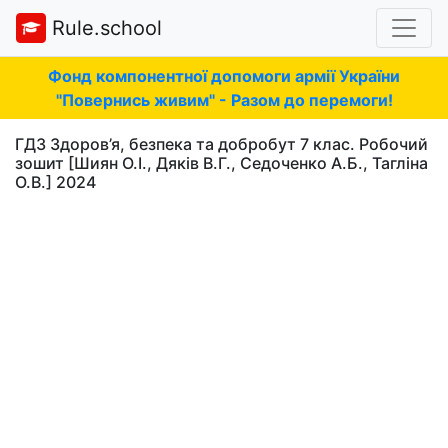
Rule.school
Фонд компонентної допомоги армії України
"Повернись живим" - Разом до перемоги!
ГДЗ Здоров’я, безпека та добробут 7 клас. Робочий
зошит [Шиян О.І., Дяків В.Г., Седоченко А.Б., Тагліна
О.В.] 2024