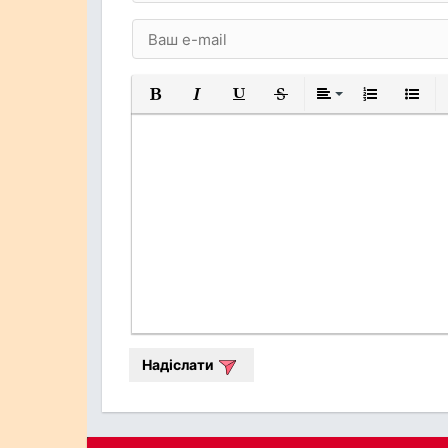
Жирний
Курсив
Підкреслений
Закреслений
Вирівнювання
Нумерований
Марков
Надіслати