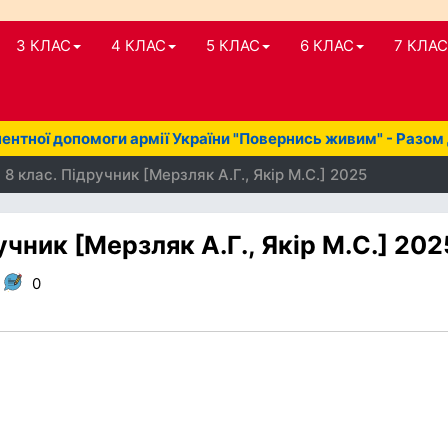
3 КЛАС
4 КЛАС
5 КЛАС
6 КЛАС
7 КЛАС
нтної допомоги армії України "Повернись живим" - Разом
8 клас. Підручник [Мерзляк А.Г., Якір М.С.] 2025
чник [Мерзляк А.Г., Якір М.С.] 202
,
0