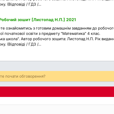
. (Відповіді / ГДЗ /...
Робочий зошит [Листопад Н.П.] 2021
ете ознайомитись з готовим домашнім завданням до робочог
ої початкової освіти з предмету "Математика" 4 клас.
ка школа". Автор робочого зошита: Листопад Н.П. Рік видан
. (Відповіді / ГДЗ /...
ете почати обговорення?