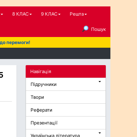
8 КЛАС
9 КЛАС
Решта
Пошук
 до перемоги!
Навігація
5
Підручники
Твори
Реферати
Презентації
Українська література