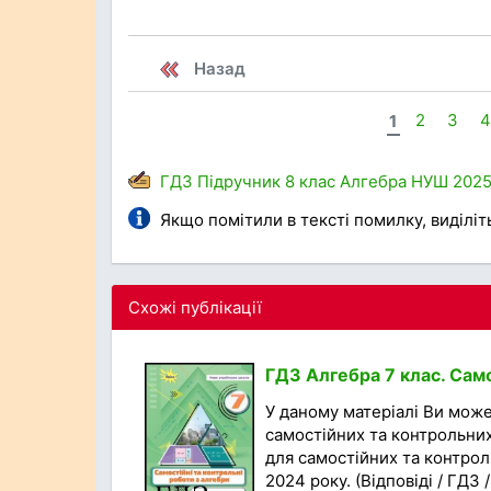
Назад
1
2
3
ГДЗ
Підручник
8 клас
Алгебра
НУШ
202
Якщо помітили в тексті помилку, виділіть 
Схожі публікації
ГДЗ Алгебра 7 клас. Само
У даному матеріалі Ви мож
самостійних та контрольних 
для самостійних та контрол
2024 року. (Відповіді / ГДЗ /