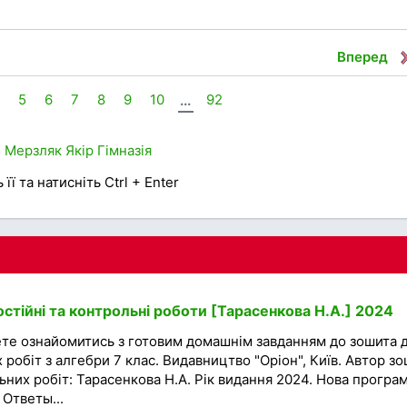
Вперед
4
5
6
7
8
9
10
...
92
5
Мерзляк
Якір
Гімназія
її та натисніть Ctrl + Enter
стійні та контрольні роботи [Тарасенкова Н.А.] 2024
ете ознайомитись з готовим домашнім завданням до зошита 
робіт з алгебри 7 клас. Видавництво "Оріон", Київ. Автор з
ьних робіт: Тарасенкова Н.А. Рік видання 2024. Нова програ
 Ответы...