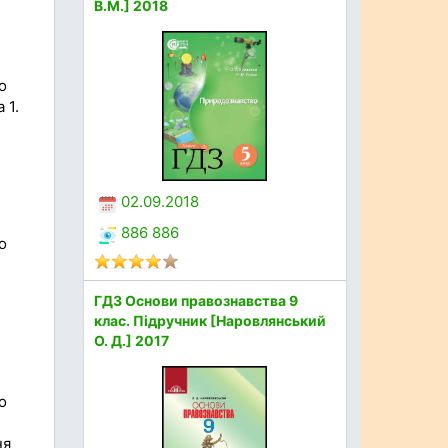
В.М.] 2018
о
 1.
02.09.2018
886 886
о
ГДЗ Основи правознавства 9
клас. Підручник [Наровлянський
О. Д.] 2017
о
ня