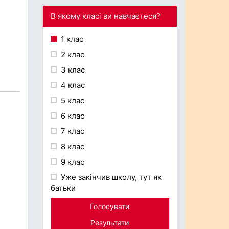
В якому класі ви навчаєтеся?
1 клас
2 клас
3 клас
4 клас
5 клас
6 клас
7 клас
8 клас
9 клас
Уже закінчив школу, тут як
батьки
Голосувати
Результати