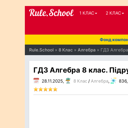
1 КЛАС
2 КЛАС
Фонд компоне
Rule.School
»
8 Клас
»
Алгебра
» ГДЗ Алгебра 
ГДЗ Алгебра 8 клас. Підру
28.11.2025,
8 Клас
/
Алгебра
,
836