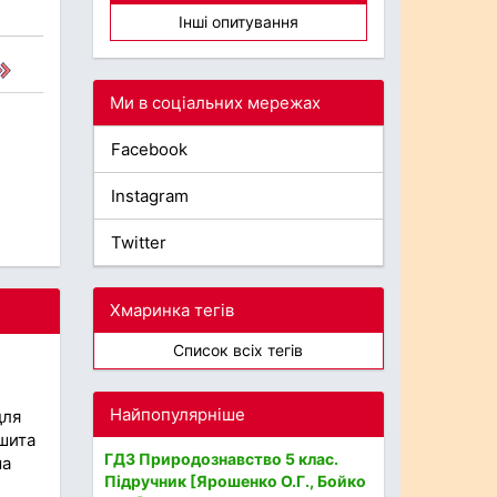
Інші опитування
Ми в соціальних мережах
Facebook
Instagram
Twitter
Хмаринка тегів
Список всіх тегів
Найпопулярніше
для
ошита
ГДЗ Природознавство 5 клас.
ма
Підручник [Ярошенко О.Г., Бойко