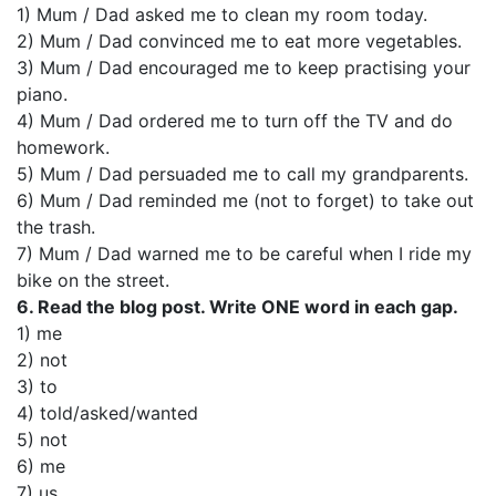
1) Mum / Dad asked me to clean my room today.
2) Mum / Dad convinced me to eat more vegetables.
3) Mum / Dad encouraged me to keep practising your
piano.
4) Mum / Dad ordered me to turn off the TV and do
homework.
5) Mum / Dad persuaded me to call my grandparents.
6) Mum / Dad reminded me (not to forget) to take out
the trash.
7) Mum / Dad warned me to be careful when I ride my
bike on the street.
6. Read the blog post. Write ONE word in each gap.
1) me
2) not
3) to
4) told/asked/wanted
5) not
6) me
7) us