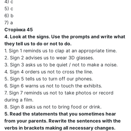
4) c
5) c
6) b
7) a
Сторінка 45
4. Look at the signs. Use the prompts and write what
they tell us to do or not to do.
1. Sign 1 reminds us to clap at an appropriate time.
2. Sign 2 advises us to wear 3D glasses.
3. Sign 3 asks us to be quiet / not to make a noise.
4. Sign 4 orders us not to cross the line.
5. Sign 5 tells us to turn off our phones.
6. Sign 6 warns us not to touch the exhibits.
7. Sign 7 reminds us not to take photos or record
during a film.
8. Sign 8 asks us not to bring food or drink.
5. Read the statements that you sometimes hear
from your parents. Rewrite the sentences with the
verbs in brackets making all necessary changes.