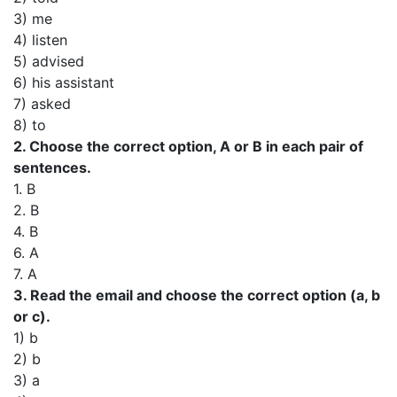
3) me
4) listen
5) advised
6) his assistant
7) asked
8) to
2. Choose the correct option, A or В in each pair of
sentences.
1. B
2. B
4. B
6. A
7. A
3. Read the email and choose the correct option (a, b
or c).
1) b
2) b
3) a