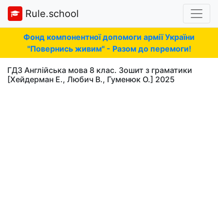
Rule.school
Фонд компонентної допомоги армії України
"Повернись живим" - Разом до перемоги!
ГДЗ Англійська мова 8 клас. Зошит з граматики
[Хейдерман Е., Любич В., Гуменюк О.] 2025