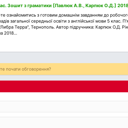
ас. Зошит з граматики [Павлюк А.В., Карпюк О.Д.] 201
ете ознайомитись з готовим домашнім завданням до робочог
адів загальної середньої освіти з англійської мови 5 клас. П'
"Либра Терра", Тернополь. Автор підручника: Карпюк О.Д. Рі
 2018...
ете почати обговорення?