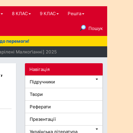
8 КЛАС
9 КЛАС
Решта
Пошук
 до перемоги!
арілені Малкоґіанні] 2025
Навігація
,
Підручники
Твори
Реферати
Презентації
Українська література