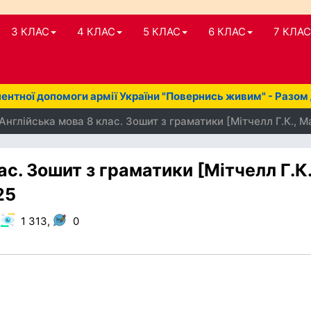
3 КЛАС
4 КЛАС
5 КЛАС
6 КЛАС
7 КЛАС
нтної допомоги армії України "Повернись живим" - Разом
Англійська мова 8 клас. Зошит з граматики [Мітчелл Г.К., М
с. Зошит з граматики [Мітчелл Г.К.
25
,
1 313,
0