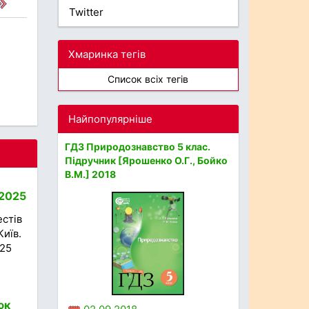
Twitter
Хмаринка тегів
Список всіх тегів
Найпопулярніше
ГДЗ Природознавство 5 клас.
Підручник [Ярошенко О.Г., Бойко
В.М.] 2018
 2025
естів
Київ.
025
юк