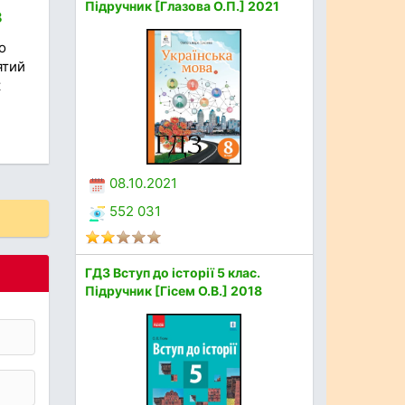
Підручник [Глазова О.П.] 2021
8
о
ятий
к
08.10.2021
552 031
ГДЗ Вступ до історії 5 клас.
Підручник [Гісем О.В.] 2018