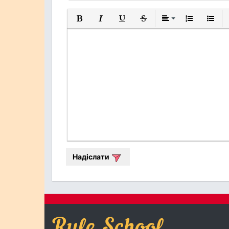
Жирний
Курсив
Підкреслений
Закреслений
Вирівнювання
Нумерований
Марков
Надіслати