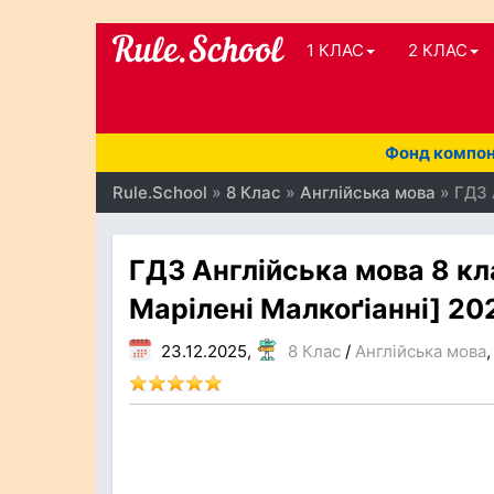
1 КЛАС
2 КЛАС
Фонд компоне
Rule.School
»
8 Клас
»
Англійська мова
» ГДЗ 
ГДЗ Англійська мова 8 кла
Марілені Малкоґіанні] 20
23.12.2025,
8 Клас
/
Англійська мова