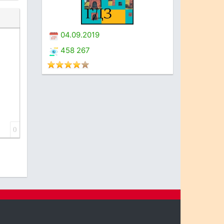
04.09.2019
458 267
0