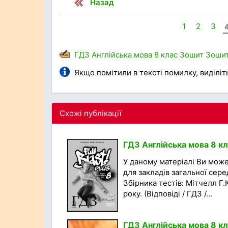
Назад
1
2
3
ГДЗ
Англійська мова
8 клас
Зошит
Зошит
Якщо помітили в тексті помилку, виділіть 
Схожі публікації
ГДЗ Англійська мова 8 кла
У даному матеріалі Ви може
для закладів загальної сере
Збірника тестів: Мітчелл Г.
року. (Відповіді / ГДЗ /...
ГДЗ Англійська мова 8 кл