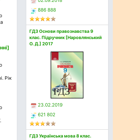
02.09.2018
886 888
о
ка
ГДЗ Основи правознавства 9
клас. Підручник [Наровлянський
О. Д.] 2017
нні]
о
. Рік
23.02.2019
о
621 802
.
ГДЗ Українська мова 8 клас.