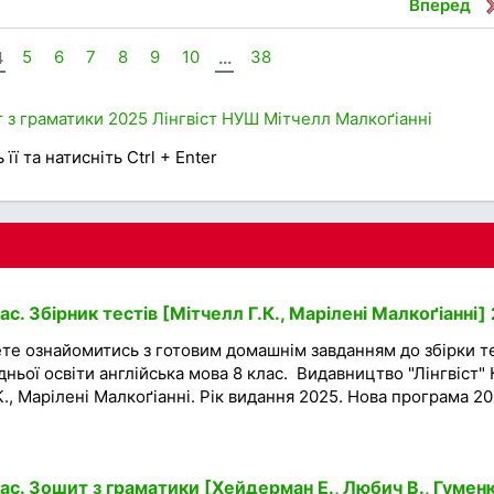
Вперед
4
5
6
7
8
9
10
...
38
 з граматики
2025
Лінгвіст
НУШ
Мітчелл
Малкоґіанні
її та натисніть Ctrl + Enter
с. Збірник тестів [Мітчелл Г.К., Марілені Малкоґіанні]
те ознайомитись з готовим домашнім завданням до збірки т
дньої освіти англійська мова 8 клас. Видавництво "Лінгвіст" 
К., Марілені Малкоґіанні. Рік видання 2025. Нова програма 2
ас. Зошит з граматики [Хейдерман Е., Любич В., Гумен