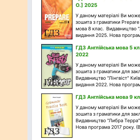
О.] 2025
У даному матеріалі Ви мож
зошита з граматики Prepare 
мова 8 клас. Видавництво "Л
видання 2025. Нова програма
ГДЗ Англійська мова 5 кл
2022
У даному матеріалі Ви мож
зошита з граматики для закл
Видавництво "Лінгвіст" Київ
видання 2022. Нова програма
ГДЗ Англійська мова 9 кл
У даному матеріалі Ви мож
зошита з граматики для закл
Видавництво "Либра Терра",
Нова програма 2017 року. (Ві