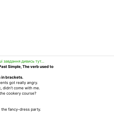
ші завдання дивись тут...
 Past Simple, The verb used to
 in brackets.
rents got really angry.
rk, didn’t come with me.
 the cookery course?
r the fancy-dress party.