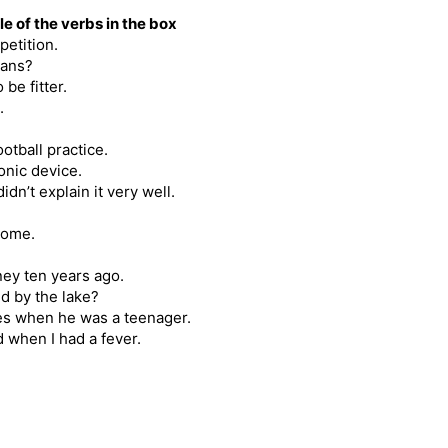
e of the verbs in the box
petition.
eans?
be fitter.
.
otball practice.
onic device.
idn’t explain it very well.
home.
ney ten years ago.
ed by the lake?
es when he was a teenager.
 when I had a fever.