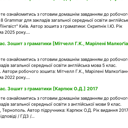
ете ознайомитись з готовим домашнім завданням до робочог
8 Grammar для закладів загальної середньої освіти англійсь
інгвіст" Київ. Автор зошита з граматики: Скрипнік І.Ю. Рік
 2025 року....
ас. Зошит з граматики [Мітчелл Г.К., Марілені Малкоґіа
ете ознайомитись з готовим домашнім завданням до робочог
адів загальної середньої освіти англійська мова 5 клас.
. Автори робочого зошита: Мітчелл Г.К., Марілені Малкоґіанні
 2022 року....
ас. Зошит з граматики [Карпюк О.Д.] 2017
ете ознайомитись з готовим домашнім завданням до робочог
адів загальної середньої освіти з англійської мови 9 клас.
 Тернополь. Автор підручника: Карпюк О.Д. Рік видання 2017
дповіді / ГДЗ /...