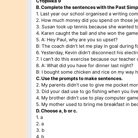
Сторінка 9
В. Complete the sentences with the Past Simpl
1. Last year our school organised a writing com
2. How much money did you spend on those j
3. Susan took up tennis because she wanted to 
4. Karen caught the ball and she won the game
5. A: Hey Paul, why are you so upset?
B: The coach didn’t let me play in goal during fo
6. Yesterday, Kevin didn’t disconnect his electr
7. I can't do this exercise because our teacher d
8. A: What did you have for dinner last night?
В: I bought some chicken and rice on my way 
C. Use the prompts to make sentences.
2. My parents didn’t use to give me pocket mo
3. Did your dad use to go fishing when you liv
4. My brother didn’t use to play computer gam
5. My mother used to bring me breakfast in bed
D. Choose a, b or c.
1. a
2. a
3. b
4. b