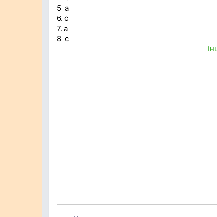
5. a
6. c
7. a
8. c
Ін