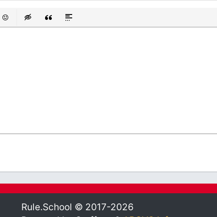
 список
аний список
смайли
Insert hidden text
Insert Quote
Insert spoiler
Rule.School © 2017-2026