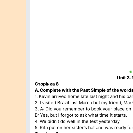
Ін
Unit 3.
Сторінка 8
A. Complete with the Past Simple of the words
1. Kevin arrived home late last night and his pa
2. I visited Brazil last March but my friend, Ma
3. A: Did you remember to book your place on
B: Yes, but I forgot to ask what time it starts.
4. We didn’t do well in the test yesterday.
5. Rita put on her sister's hat and was ready fo