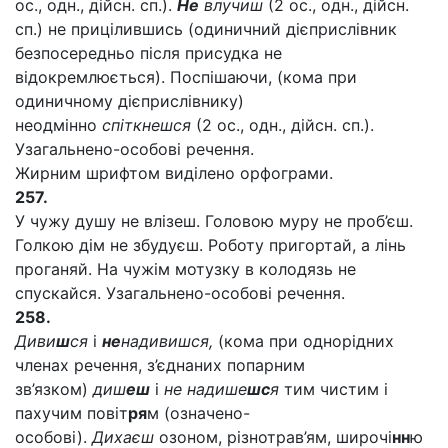
ос., одн., дійсн. сп.).
Не
влучиш
(2 ос., одн., дійсн.
сп.) не прицілившись (одиничний дієприслівник
безпосередньо після присудка не
відокремлюється). Поспішаючи, (кома при
одиничному дієприслівнику)
неодмінно
спіткнешся
(2 ос., одн., дійсн. сп.).
Узагальнено-особові речення.
Жирним шрифтом виділено орфограми.
257.
У чужу душу не влізеш. Головою муру не проб’єш.
Голкою дім не збудуєш. Роботу пригортай, а лінь
проганяй. На чужім мотузку в колодязь не
спускайся. Узагальнено-особові речення.
258.
Диви
ш
ся
і
не
надивишся,
(кома при однорідних
членах речення, з’єднаних попарним
зв’язком)
диш
еш
і
не надише
шс
я
тим чистим і
пахучим повіт
ря
м (означено-
особові).
Дихаєш
озоном, різнотрав’ям, широчі
нн
ю