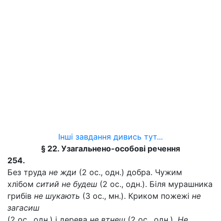
Інші завдання дивись тут...
§ 22. Узагальнено-особові речення
254.
Без труда
не жди
(2 ос., одн.) добра. Чужим
хлібом
ситий не будеш
(2 ос., одн.). Біля мурашника
грибів
не шукають
(3 ос., мн.). Криком пожежі
не
загасиш
(2 ос., одн.) і дерева
не втнеш
(2 ос., одн.).
Не