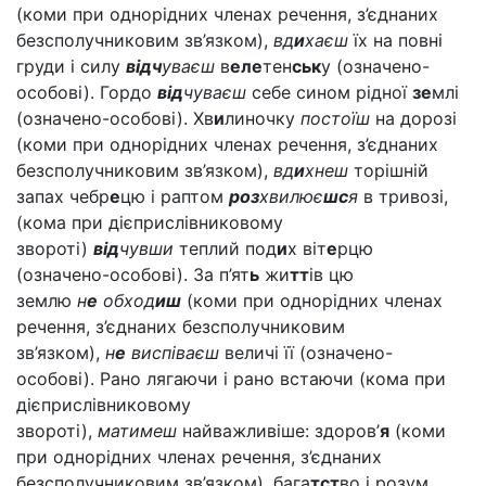
(коми при однорідних членах речення, з’єднаних
безсполучниковим зв’язком),
вд
и
хаєш
їх на повні
груди і силу
відч
уваєш
в
еле
тен
ськ
у (означено-
особові). Гордо
від
чуваєш
себе сином рідної
зе
млі
(означено-особові). Хв
и
линочку
постоїш
на дорозі
(коми при однорідних членах речення, з’єднаних
безсполучниковим зв’язком),
вд
и
хнеш
торішній
запах чебр
е
цю і раптом
роз
хвилює
шс
я
в тривозі,
(кома при дієприслівниковому
звороті)
від
чувши
теплий под
и
х віт
е
рцю
(означено-особові). За п’ят
ь
жи
тт
ів цю
землю
н
е
обход
иш
(коми при однорідних членах
речення, з’єднаних безсполучниковим
зв’язком),
н
е
виспіваєш
величі її (означено-
особові). Рано лягаючи і рано встаючи (кома при
дієприслівниковому
звороті),
матимеш
найважливіше: здоров’
я
(коми
при однорідних членах речення, з’єднаних
безсполучниковим зв’язком), бага
тст
во і розум