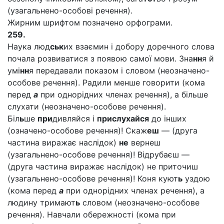
(узагальнено-особові речення).
Жирним шрифтом позначено орфограми.
259.
Наука люд
ськ
их взаємин і добору доречного слова
почала розвиватися з появою самої мови. Зна
нн
я й
умі
нн
я передавали показом і словом (неозначено-
особове речення). Радили менше говорити (кома
перед
а
при однорідних членах речення), а більше
слухати (неозначено-особове речення).
Біл
ь
ше
при
дивляйся і
прислухайся
до інших
(означено-особове речення)! Скаж
еш
— (друга
частина виражає наслідок)
не
вернеш
(узагальнено-особове речення)! Відрубаєш —
(друга частина виражає наслідок) не приточиш
(узагальнено-особове речення)! Коня куют
ь
уздою
(кома перед
а
при однорідних членах речення), а
людину тримают
ь
словом (неозначено-особове
речення). Навчали обережності (кома при