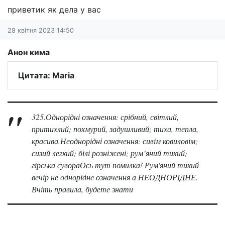
приветик як дела у вас
28 квітня 2023 14:50
Анон кима
Цитата: Maria
325.Однорідні означення: срібний, світлий,
притихлий; похмурий, задушливий; тиха, тепла,
красива.Неоднорідні означення: сивім ковиловім;
сизий легкий; білі розніжені; рум’яний тихий;
гірська сувораОсь тут помилка! Рум'яний тихий
вечір не однорідне означення а НЕОДНОРІДНЕ.
Вчіть правила, будете знати