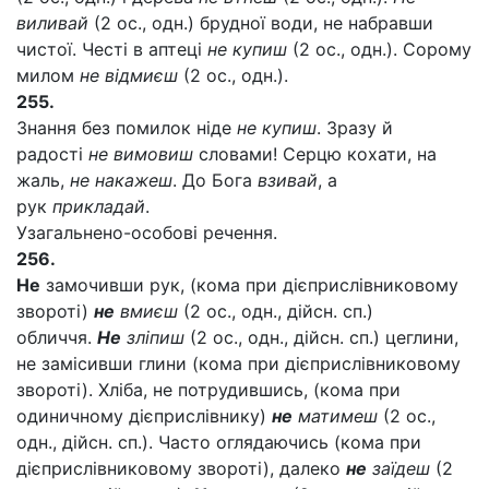
виливай
(2 ос., одн.) брудної води, не набравши
чистої. Честі в аптеці
не купиш
(2 ос., одн.). Сорому
милом
не відмиєш
(2 ос., одн.).
255.
Знання без помилок ніде
не купиш
. Зразу й
радості
не вимовиш
словами! Серцю кохати, на
жаль,
не накажеш
. До Бога
взивай
, а
рук
прикладай
.
Узагальнено-особові речення.
256.
Не
замочивши рук, (кома при дієприслівниковому
звороті)
не
вмиєш
(2 ос., одн., дійсн. сп.)
обличчя.
Не
зліпиш
(2 ос., одн., дійсн. сп.) цеглини,
не замісивши глини (кома при дієприслівниковому
звороті). Хліба, не потрудившись, (кома при
одиничному дієприслівнику)
не
матимеш
(2 ос.,
одн., дійсн. сп.). Часто оглядаючись (кома при
дієприслівниковому звороті), далеко
не
заїдеш
(2