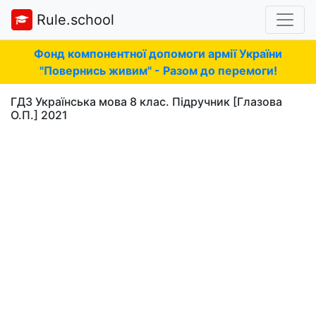
Rule.school
Фонд компонентної допомоги армії України
"Повернись живим" - Разом до перемоги!
ГДЗ Українська мова 8 клас. Підручник [Глазова
О.П.] 2021