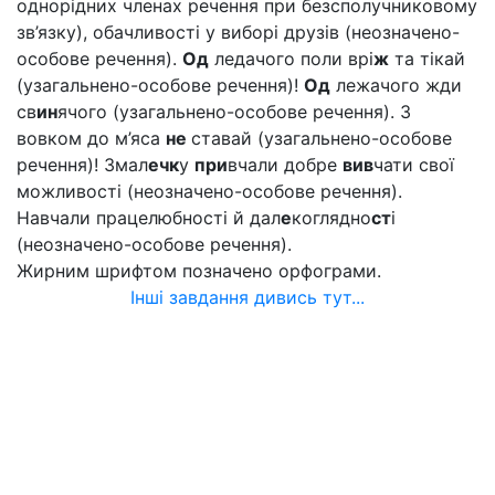
однорідних членах речення при безсполучниковому
зв’язку), обачливості у виборі друзів (неозначено-
особове речення).
Од
ледачого поли врі
ж
та тікай
(узагальнено-особове речення)!
Од
лежачого жди
св
ин
ячого (узагальнено-особове речення). З
вовком до м’яса
не
ставай (узагальнено-особове
речення)! Змал
ечк
у
при
вчали добре
вив
чати свої
можливості (неозначено-особове речення).
Навчали працелюбності й дал
е
коглядно
ст
і
(неозначено-особове речення).
Жирним шрифтом позначено орфограми.
Інші завдання дивись тут...