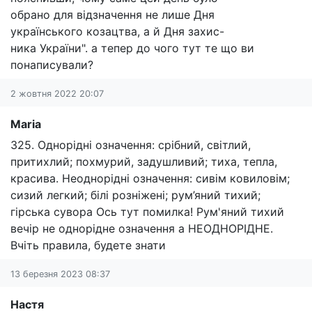
обрано для відзначення не лише Дня
українського козацтва, а й Дня захис-
ника України". а тепер до чого тут те що ви
понаписували?
2 жовтня 2022 20:07
Maria
325. Однорідні означення: срібний, світлий,
притихлий; похмурий, задушливий; тиха, тепла,
красива. Неоднорідні означення: сивім ковиловім;
сизий легкий; білі розніжені; рум’яний тихий;
гірська сувора Ось тут помилка! Рум'яний тихий
вечір не однорідне означення а НЕОДНОРІДНЕ.
Вчіть правила, будете знати
13 березня 2023 08:37
Настя