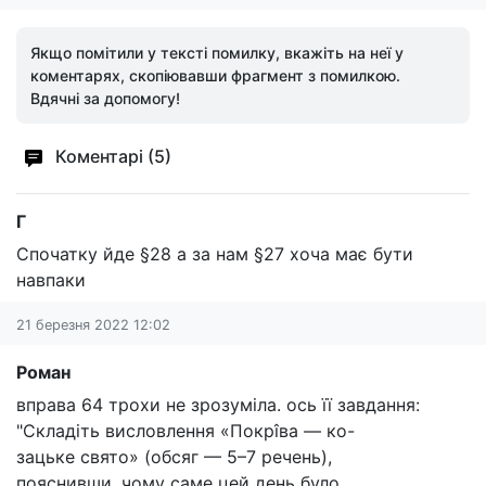
Якщо помітили у тексті помилку, вкажіть на неї у
коментарях, скопіювавши фрагмент з помилкою.
Вдячні за допомогу!
Коментарі (5)
Г
Спочатку йде §28 а за нам §27 хоча має бути
навпаки
21 березня 2022 12:02
Роман
вправа 64 трохи не зрозуміла. ось її завдання:
"Складіть висловлення «Покрîва — ко-
зацьке свято» (обсяг — 5–7 речень),
пояснивши, чому саме цей день було