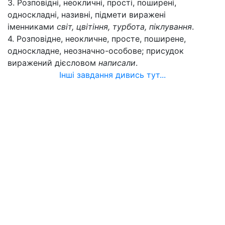
3. Розповідні, неокличні, прості, поширені,
односкладні, називні, підмети виражені
іменниками
світ, цвітіння, турбота, піклування
.
4. Розповідне, неокличне, просте, поширене,
односкладне, неозначно-особове; присудок
виражений дієсловом
написали
.
Інші завдання дивись тут...