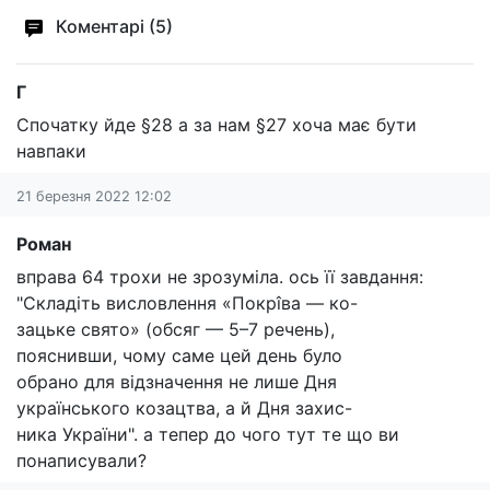
Коментарі (5)
Г
Спочатку йде §28 а за нам §27 хоча має бути
навпаки
21 березня 2022 12:02
Роман
вправа 64 трохи не зрозуміла. ось її завдання:
"Складіть висловлення «Покрîва — ко-
зацьке свято» (обсяг — 5–7 речень),
пояснивши, чому саме цей день було
обрано для відзначення не лише Дня
українського козацтва, а й Дня захис-
ника України". а тепер до чого тут те що ви
понаписували?