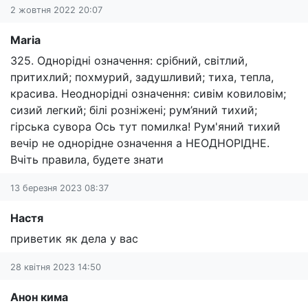
2 жовтня 2022 20:07
Maria
325. Однорідні означення: срібний, світлий,
притихлий; похмурий, задушливий; тиха, тепла,
красива. Неоднорідні означення: сивім ковиловім;
сизий легкий; білі розніжені; рум’яний тихий;
гірська сувора Ось тут помилка! Рум'яний тихий
вечір не однорідне означення а НЕОДНОРІДНЕ.
Вчіть правила, будете знати
13 березня 2023 08:37
Настя
приветик як дела у вас
28 квітня 2023 14:50
Анон кима