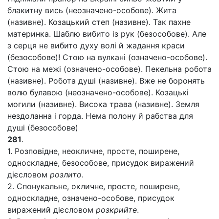
блакитну вись (неозначено-особове). Жита
(називне). Козацький степ (називне). Так пахне
материнка. Шаблю вибито із рук (безособове). Але
з серця не вибито духу волі й жадання краси
(безособове)! Стою на вулкані (означено-особове).
Стою на межі (означено-особове). Пекельна робота
(називне). Робота душі (називне). Вже не боронять
волю булавою (неозначено-особове). Козацькі
могили (називне). Висока трава (називне). Земля
нездоланна і горда. Нема полону й рабства для
душі (безособове)
281
.
1. Розповідне, неокличне, просте, поширене,
односкладне, безособове, присудок виражений
дієсловом
розлито
.
2. Спонукальне, окличне, просте, поширене,
односкладне, означено-особове, присудок
виражений дієсловом
розкрийте
.