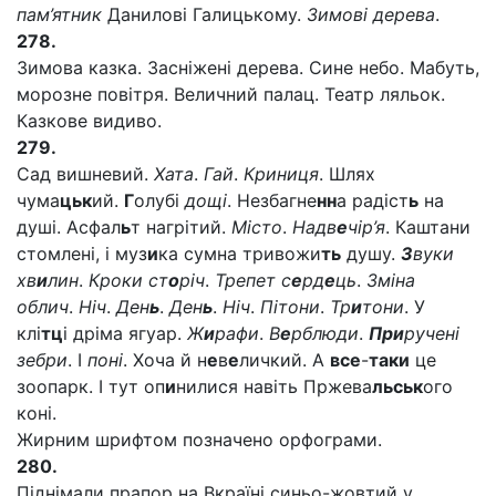
пам’ятник
Данилові Галицькому.
Зимові дерева
.
278.
Зимова казка. Засніжені дерева. Сине небо. Мабуть,
морозне повітря. Величний палац. Театр ляльок.
Казкове видиво.
279.
Сад вишневий.
Хата
.
Гай
.
Криниця
. Шлях
чума
цьк
ий.
Г
олубі
дощі
. Незбагне
нн
а радіст
ь
на
душі. Асфал
ь
т нагрітий.
Місто
.
Надв
е
чір’я
. Каштани
стомлені, і муз
и
ка сумна тривожи
ть
душу.
З
вуки
хв
и
лин
.
Кроки ст
о
річ
.
Трепет с
е
рд
е
ць
.
Зміна
облич
.
Ніч
.
Ден
ь
.
Ден
ь
.
Ніч
.
Пітони
.
Тр
и
тони
. У
клі
тц
і дріма ягуар.
Ж
и
рафи
.
В
е
рблюди
.
При
ручені
зебри
. І
поні
. Хоча й н
е
в
е
личкий. А
все
-
таки
це
зоопарк. І тут оп
и
нилися навіть Пржева
льськ
ого
коні.
Жирним шрифтом позначено орфограми.
280.
Піднімали прапор на Вкраїні синьо-жовтий у