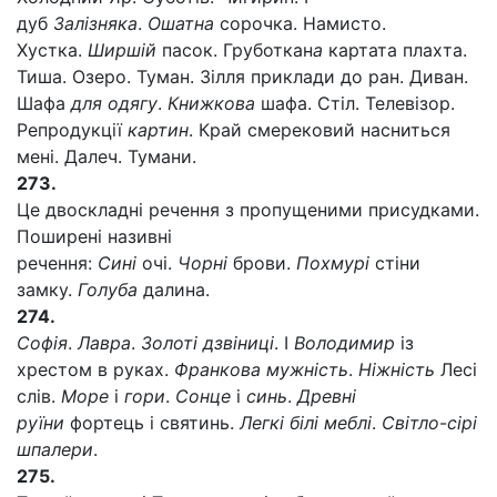
дуб
Залізняка
.
Ошатна
сорочка. Намисто.
Хустка.
Ширшій
пасок. Груботкан
а
картата плахта.
Тиша. Озеро. Туман. Зілля приклади до ран. Диван.
Шафа
для одягу
.
Книжкова
шафа. Стіл. Телевізор.
Репродукції
картин
. Край смерековий насниться
мені. Далеч. Тумани.
273.
Це двоскладні речення з пропущеними присудками.
Поширені називні
речення:
Сині
очі.
Чорні
брови.
Похмурі
стіни
замку.
Голуба
далина.
274.
Софія
.
Лавра
.
Золоті дзвіниці
. І
Володимир
із
хрестом в руках.
Франкова мужність
.
Ніжність
Лесі
слів.
Море
і
гори
.
Сонце
і
синь
.
Древні
руїни
фортець і святинь.
Легкі білі меблі
.
Світло
-
сірі
шпалери
.
275.