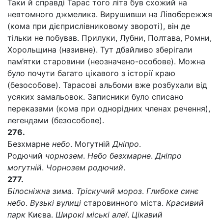
Таки й справді Тарас того літа був схожий на
невтомного джмелика. Вирушивши на Лівобережжя
(кома при дієприслівниковому звороті), він де
тільки не побував. Прилуки, Лубни, Полтава, Ромни,
Хорольщина (називне). Тут дбайливо зберігали
пам’ятки старовини (неозначено-особове). Можна
було почути багато цікавого з історії краю
(безособове). Тарасові альбоми вже розбухали від
усяких замальовок. Записники було списано
переказами (кома при однорідних членах речення),
легендами (безособове).
276.
Безхмарне
небо
. Могутній
Дніпро
.
Родючий
чорнозем
.
Небо безхмарне
.
Дніпро
могутній
.
Чорнозем родючий
.
277.
Білосніжна зима
.
Тріскучий мороз
.
Глибоке синє
небо
.
Вузькі вулиці
старовинного міста.
Красивий
парк
Києва.
Широкі міські алеї
.
Цікавий