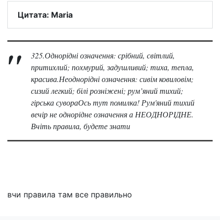
Цитата: Maria
325.Однорідні означення: срібний, світлий,
притихлий; похмурий, задушливий; тиха, тепла,
красива.Неоднорідні означення: сивім ковиловім;
сизий легкий; білі розніжені; рум’яний тихий;
гірська сувораОсь тут помилка! Рум'яний тихий
вечір не однорідне означення а НЕОДНОРІДНЕ.
Вчіть правила, будете знати
вчи правила там все правильно