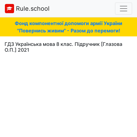
Rule.school
Фонд компонентної допомоги армії України
"Повернись живим" - Разом до перемоги!
ГДЗ Українська мова 8 клас. Підручник [Глазова
О.П.] 2021