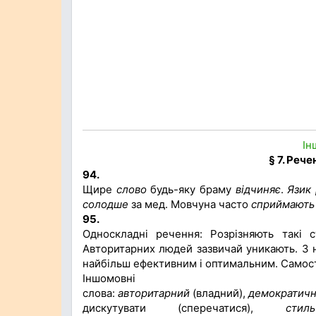
Ін
§ 7. Реч
94.
Щире
слово
будь-яку браму
відчиняє
.
Язик
солодше
за мед. Мовчуна часто
сприймають
95.
Односкладні речення: Розрізняють такі с
Авторитарних людей зазвичай уникають. З 
найбільш ефективним і оптимальним. Самост
Іншомовні
слова:
авторитарний
(владний),
демократич
дискутувати (сперечатися),
стиль