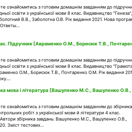
ете ознайомитись з готовим домашнім завданням до підручн
дньої освіти з української мови 8 клас. Видавництво "Генеза"
болотний В.В., Заболотна О.В. Рік видання 2021. Нова програ
 Ответы...
ас. Підручник [Авраменко О.М., Борисюк Т.В., Почтаре
ете ознайомитись з готовим домашнім завданням до підручн
дньої освіти з української мови 8 клас. Видавництво "Грамота
враменко О.М., Борисюк Т.В., Почтаренко О.М. Рік видання 20
у....
ка мова і література [Вашуленко М.С., Вашуленко О.В.,
ете ознайомитись з готовим домашнім завданням до збірника
трольних робіт з української мови й літератури 4 клас.
 Автори збірника завдань: Вашуленко М.С., Вашуленко О.В.,
20. Зміст тестових...