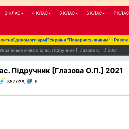
3 КЛАС
4 КЛАС
5 КЛАС
6 КЛАС
7 КЛАС
нтної допомоги армії України "Повернись живим" - Разом
Українська мова 8 клас. Підручник [Глазова О.П.] 2021
ас. Підручник [Глазова О.П.] 2021
552 038,
5