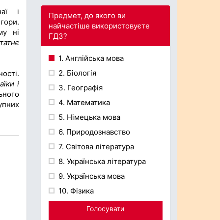
аї і
Предмет, до якого ви
ори.
найчастіше використовуєте
у ні
ГДЗ?
татнє
1. Англійська мова
2. Біологія
ості.
аїки і
3. Географія
ьного
4. Математика
упних
5. Німецька мова
6. Природознавство
7. Світова література
8. Українська література
9. Українська мова
10. Фізика
Голосувати