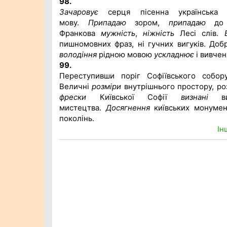
98.
Зачаровує
серця пісенна українськ
мову.
Припадаю
зором,
припадаю
до в
Франкова
мужність
,
ніжність
Лесі слів.
пишномовних фраз, ні гучних вигуків. До
володіння
рідною мовою
ускладнює
і вивчен
99.
Переступивши поріг Софіївського собо
Величні
розміри
внутрішнього простору, р
фрески
Київської Софії
визнані
ви
мистецтва.
Досягнення
київських монумен
поколінь.
Ін