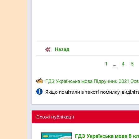
Назад
1
...
4
5
ГДЗ
Українська мова
Підручник
2021
Осв
Якщо помітили в тексті помилку, виділіть 
Схожі публікації
ГДЗ Українська мова 8 кл