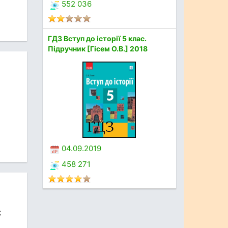
552 036
ГДЗ Вступ до історії 5 клас.
Підручник [Гісем О.В.] 2018
04.09.2019
458 271
;