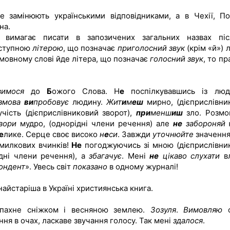
не замінюють українськими відповідниками, а в Чехії, По
на.
і вимагає писати в запозичених загальних назвах пі
ступною
літерою
, що позначає
приголосний звук
(крім «й») 
мовному слові йде літера, що позначає
голосний звук
, то п
.
вимося
до
Б
ожого Слова. Н
е
поспілкувавшись із лю
змова
ви
пробовує
людину.
Жит
и
м
еш
мирно, (дієприслівни
чість (дієприслівниковий зворот),
при
менш
иш
зло. Розм
вори
мудро, (однорідні члени речення) але
не
забороняй
е
лике. Серце своє високо
н
е
си
. Завжди
уточнюйте
значення 
милкових вчинків!
Не
погоджуючись зі мною (дієприслівни
дні члени речення), а
збагачує
. Мені
не
цікаво слухати
вл
ондент
». Увесь світ
показано
в одному журналі!
йстаріша в Україні християнська книга.
 пахне сніжком і весняною землею.
Зозуля
.
Вимовляю
с
ня в очах, ласкаве звучання голосу. Так мені
здалося
.