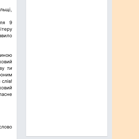
льщі,
сля 9
літеру
равило
диною
ковий
ову
ти
юним
слів!
ковий
асне
лово