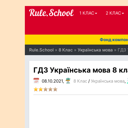
1 КЛАС
2 КЛАС
Фонд компоне
Rule.School
»
8 Клас
»
Українська мова
» ГДЗ 
ГДЗ Українська мова 8 кл
08.10.2021,
8 Клас
/
Українська мова
,