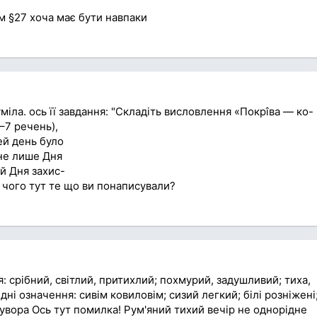
ам §27 хоча має бути навпаки
міла. ось її завдання: "Складіть висловлення «Покрîва — ко-
–7 речень),
ей день було
не лише Дня
 й Дня захис-
о чого тут те що ви понаписували?
: срібний, світлий, притихлий; похмурий, задушливий; тиха,
дні означення: сивім ковиловім; сизий легкий; білі розніжені
сувора Ось тут помилка! Рум'яний тихий вечір не однорідне