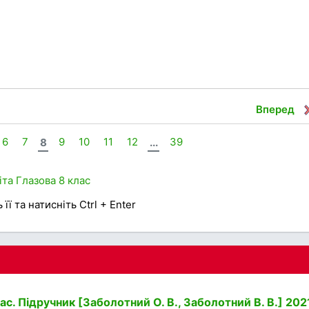
Вперед
6
7
8
9
10
11
12
...
39
іта
Глазова
8 клас
її та натисніть Ctrl + Enter
ас. Підручник [Заболотний О. В., Заболотний В. В.] 202