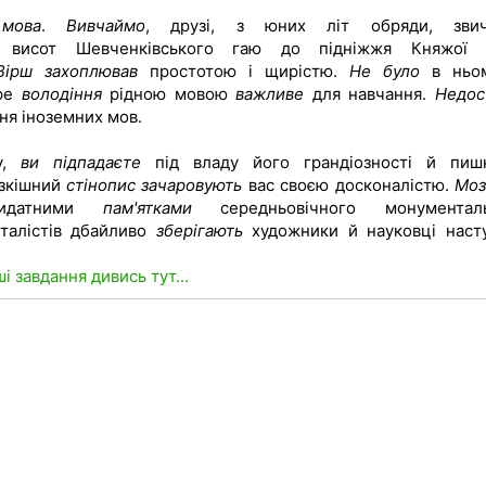
а
мова
.
Вивчаймо
, друзі, з юних літ обряди, звич
исот Шевченківського гаю до підніжжя Княжої г
Вірш захоплював
простотою і щирістю.
Не було
в ньом
бре
володіння
рідною мовою
важливе
для навчання.
Недос
ня іноземних мов.
ру,
ви підпадаєте
під владу його грандіозності й пишн
озкішний
стінопис зачаровують
вас своєю досконалістю.
Моз
датними
пам'ятками
середньовічного монументал
талістів дбайливо
зберігають
художники й науковці наст
ші завдання дивись тут...