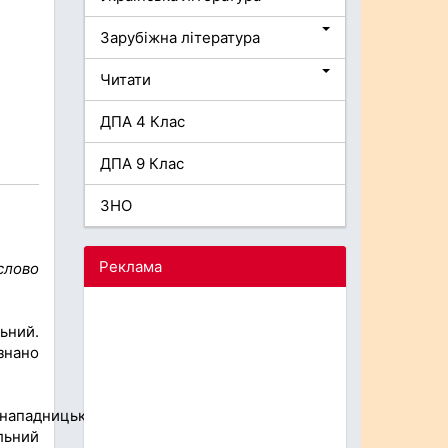
Зарубіжна література
Читати
ДПА 4 Клас
ДПА 9 Клас
ЗНО
Реклама
слово
ьний.
знано
нападницький),
ьний