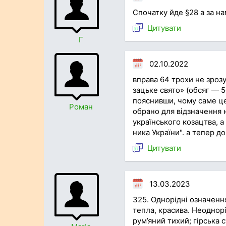
Спочатку йде §28 а за н
Цитувати
Г
02.10.2022
вправа 64 трохи не зрозу
зацьке свято» (обсяг — 5
пояснивши, чому саме ц
Роман
обрано для відзначення 
українського козацтва, а
ника України". а тепер д
Цитувати
13.03.2023
325. Однорідні означення
тепла, красива. Неоднорі
рум’яний тихий; гірська 