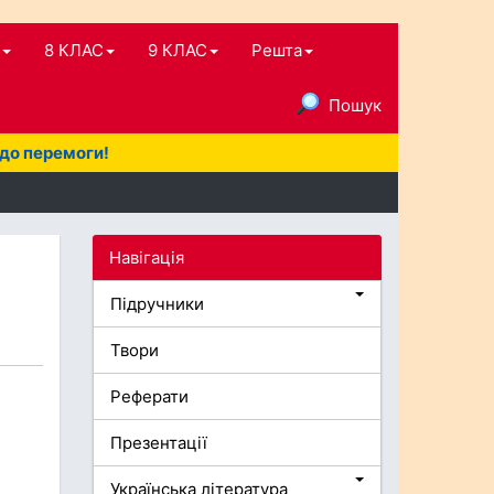
8 КЛАС
9 КЛАС
Решта
Пошук
 до перемоги!
Навігація
Підручники
Твори
Реферати
Презентації
Українська література