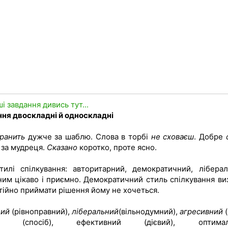
ші завдання дивись тут...
ення двоскладні й односкладні
 ранить
дужче за шаблю. Слова в торбі
не сховаєш
. Добре
за мудреця.
Сказано
коротко, проте ясно.
тилі спілкування: авторитарний, демократичний, ліберал
ним цікаво і приємно. Демократичний стиль спілкування ви
ійно приймати рішення йому не хочеться.
ний
(рівноправний),
ліберальний
(вільнодумний),
агресивний
(
(спосіб), ефективний (дієвий), оптимал