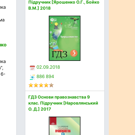
Підручник [Ярошенко О.Г., Бойко
ика
В.М.] 2018
,
ма
нко
ика
02.09.2018
",
16-
886 894
ГДЗ Основи правознавства 9
клас. Підручник [Наровлянський
О. Д.] 2017