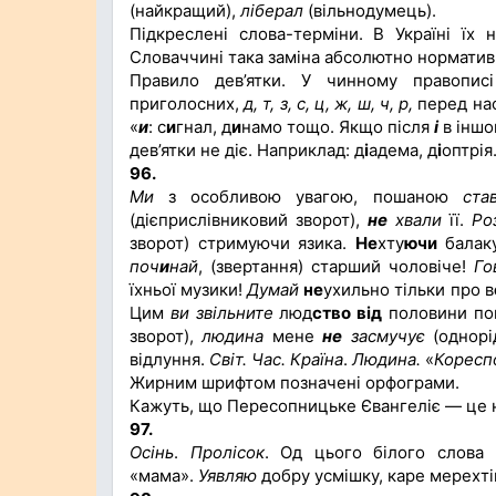
(найкращий),
ліберал
(вільнодумець).
Підкреслені слова-терміни. В Україні їх 
Словаччині така заміна абсолютно норматив
Правило дев’ятки. У чинному правопис
приголосних,
д, т, з, с, ц, ж, ш, ч, р,
перед на
«
и
: с
и
гнал, д
и
намо тощо. Якщо після
і
в іншо
дев’ятки не діє. Наприклад: д
і
адема, д
і
оптрія
96.
Ми
з особливою увагою, пошаною
ста
(дієприслівниковий зворот),
не
хвали
її.
Ро
зворот) стримуючи язика.
Не
хту
ючи
балаку
поч
и
най
, (звертання) старший чоловіче!
Го
їхньої музики!
Думай
не
ухильно тільки про в
Цим
ви звільните
люд
ство
від
половини по
зворот),
людина
мене
не
засмучує
(однорі
відлуння.
Світ. Час. Країна
.
Людина.
«
Коресп
Жирним шрифтом позначені орфограми.
Кажуть, що Пересопницьке Євангеліє — це на
97.
Осінь
.
Пролісок
. Од цього білого слова
«мама».
Уявляю
добру усмішку, каре мерехтін