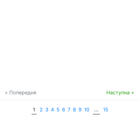
« Попередня
Наступна »
1
2
3
4
5
6
7
8
9
10
...
15