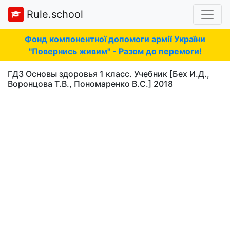
Rule.school
Фонд компонентної допомоги армії України
"Повернись живим" - Разом до перемоги!
ГДЗ Основы здоровья 1 класс. Учебник [Бех И.Д.,
Воронцова Т.В., Пономаренко В.С.] 2018