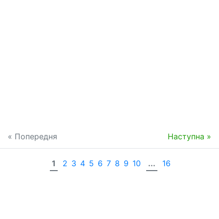
« Попередня
Наступна »
1
2
3
4
5
6
7
8
9
10
...
16