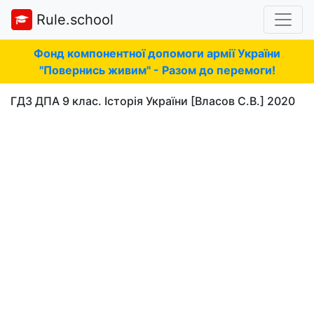
Rule.school
Фонд компонентної допомоги армії України
"Повернись живим" - Разом до перемоги!
ГДЗ ДПА 9 клас. Історія України [Власов С.В.] 2020