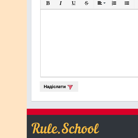
Жирний
Курсив
Підкреслений
Закреслений
Вирівнювання
Нумерований
Марков
Надіслати