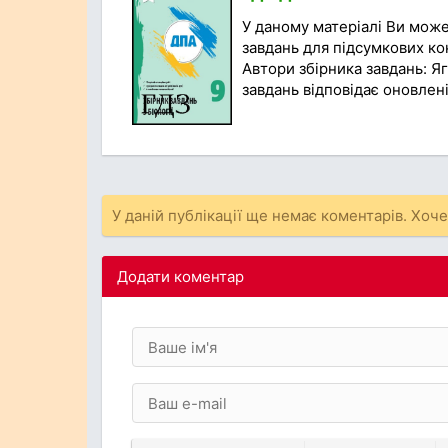
У даному матеріалі Ви мож
завдань для підсумкових кон
Автори збірника завдань: Яг
завдань відповідає оновлені
У даній публікації ще немає коментарів. Хоч
Додати коментар