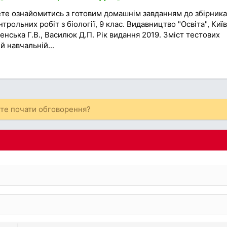
ете ознайомитись з готовим домашнім завданням до збірника
трольних робіт з біології, 9 клас. Видавництво "Освіта", Київ
енська Г.В., Василюк Д.П. Рік видання 2019. Зміст тестових
й навчальній...
ете почати обговорення?