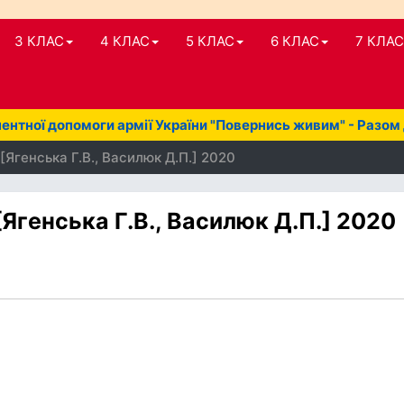
3 КЛАС
4 КЛАС
5 КЛАС
6 КЛАС
7 КЛАС
нтної допомоги армії України "Повернись живим" - Разом
[Ягенська Г.В., Василюк Д.П.] 2020
[Ягенська Г.В., Василюк Д.П.] 2020