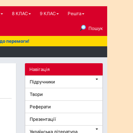
8 КЛАС
9 КЛАС
Решта
Пошук
 до перемоги!
Навігація
Підручники
Твори
Реферати
Презентації
Українська література