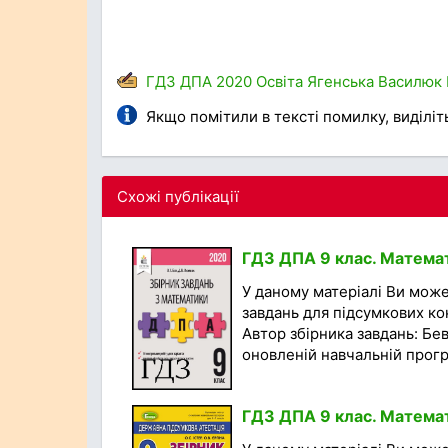
ГДЗ
ДПА
2020
Освіта
Ягенська
Василюк
Якщо помітили в тексті помилку, виділіть 
Схожі публікації
ГДЗ ДПА 9 клас. Математи
У даному матеріалі Ви мож
завдань для підсумкових кон
Автор збірника завдань: Бев
оновленій навчальній програ
ГДЗ ДПА 9 клас. Математи