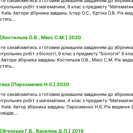
ете ознайомитись з готовим домашнім завданням до збірника
нтрольних робіт з математики, 9 клас з предмету "Математик
Київ. Автори збірника завдань: Істер О.С., Єргіна О.В. Рік ви
тять...
 [Костильов О.В., Міюс С.М.] 2020
ете ознайомитись з готовим домашнім завданням до збірника
трольних робіт з біології, 9 клас з предмету "Біологія" 9 кла
 Автори збірника завдань: Костильов О.В., Міюс С.М. Рік вид
тять...
тика [Пархоменко Н.Є.] 2020
ете ознайомитись з готовим домашнім завданням до збірника
нтрольних робіт з математики, 4 клас з предмету "Математик
 Київ. Автор збірника завдань: Пархоменко Н.Є. Рік видання 
овідає...
 [Ягенська Г.В., Василюк Д.П.] 2019