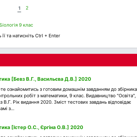
1
2
Біологія
9 клас
її та натисніть Ctrl + Enter
ка [Бевз В.Г., Васильєва Д.В.] 2020
ете ознайомитись з готовим домашнім завданням до збірника
трольних робіт з математики, 9 клас. Видавництво "Освіта", 
з В.Г. Рік видання 2020. Зміст тестових завдань відповідає
мі з...
ка [Істер О.С., Єргіна О.В.] 2020