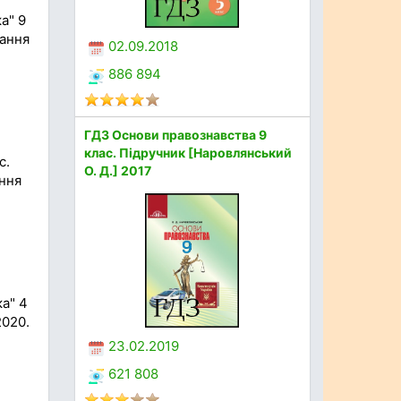
а" 9
дання
02.09.2018
886 894
ГДЗ Основи правознавства 9
клас. Підручник [Наровлянський
с.
О. Д.] 2017
ання
а" 4
2020.
23.02.2019
621 808