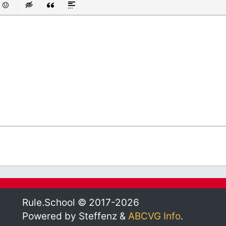
 список
аний список
смайли
Insert hidden text
Insert Quote
Insert spoiler
Rule.School © 2017-2026
Powered by Steffenz &
ABCVG Info
.