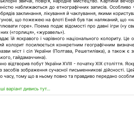
клорні звичаї, повір’я, народне мистецтво. Картини вечор
чністю наближаються до етнографічних записів. Особливо 
брядів заклинання, лікування й чаклування, якими користув
тунові, що пожежею на флоті Еней був так наляканий, що «н
лювати горе». Поема подає відомості про давні ігри («у св
о них («горлиця», «журавель»).
адає їй яскравого і чарівного національного колориту. Це о
ий колорит посилюється конкретним географічним визнач
азви міст і сіл України (Полтава, Решетилівка), а також є з
ького, гайдамаччина).
но відтворив побут України XVIII - початку XIX століття. Яс
з засобів зображення сучасної письменникові дійсності. Цей
о часу, тому що в ньому повно та правдиво передано особли
нші варіант дивись тут...