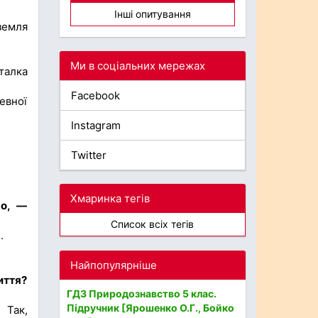
Інші опитування
земля
Ми в соціальних мережах
талка
Facebook
евної
Instagram
Twitter
Хмаринка тегів
хо, —
Список всіх тегів
.
Найпопулярніше
иття?
ГДЗ Природознавство 5 клас.
Підручник [Ярошенко О.Г., Бойко
 Так,