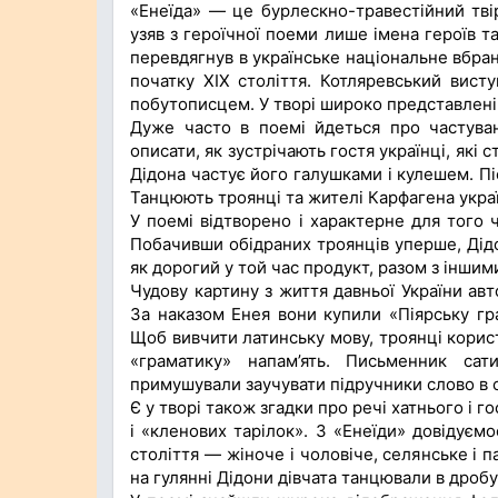
«Енеїда» — це бурлескно-травестійний тві
узяв з героїчної поеми лише імена героїв 
перевдягнув в українське національне вбранн
початку XIX століття. Котляревський вист
побутописцем. У творі широко представлені 
Дуже часто в поемі йдеться про частува
описати, як зустрічають гостя українці, які
Дідона частує його галушками і кулешем. Пі
Танцюють троянці та жителі Карфагена украї
У поемі відтворено і характерне для того ч
Побачивши обідраних троянців уперше, Дідо
як дорогий у той час продукт, разом з інши
Чудову картину з життя давньої України ав
За наказом Енея вони купили «Піярську гра
Щоб вивчити латинську мову, троянці кори
«граматику» напам’ять. Письменник сат
примушували заучувати підручники слово в с
Є у творі також згадки про речі хатнього і г
і «кленових тарілок». З «Енеїди» довідуємо
століття — жіноче і чоловіче, селянське і п
на гулянні Дідони дівчата танцювали в дробу-