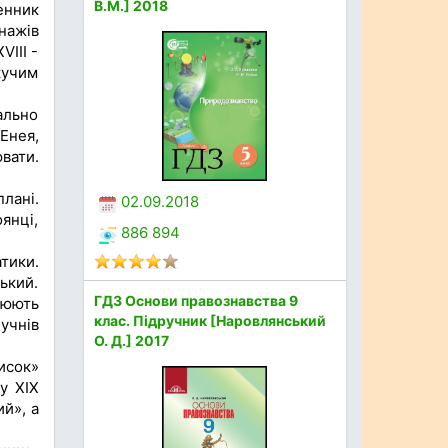
В.М.] 2018
енник
нажів
VIII -
кучим
ально
 Енея,
вати.
лані.
02.09.2018
янці,
886 894
тики.
ький.
ГДЗ Основи правознавства 9
рюють
клас. Підручник [Наровлянський
учнів
О. Д.] 2017
мисок»
у XIX
ий», а