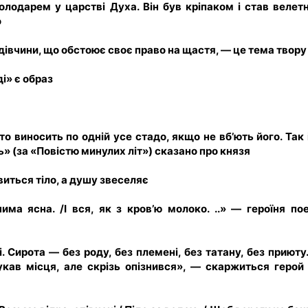
олодарем у царстві Духа. Він був кріпаком і став велет
о
 дівчини, що обстоює своє право на щастя, — це тема твор
ді» є образ
о виносить по одній усе стадо, якщо не вб’ють його. Так і
ть» (за «Повістю минулих літ») сказано про князя
виться тіло, а душу звеселяє
очима ясна. /І вся, як з кров’ю молоко. ..» — героїня пое
і. Сирота — без роду, без племені, без татану, без приюту.
укав місця, але скрізь опізнився», — скаржиться герой 