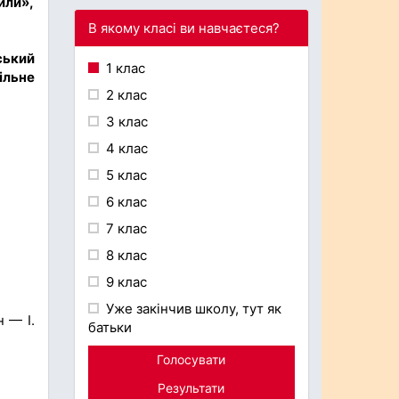
чили»,
В якому класі ви навчаєтеся?
ський
1 клас
ільне
2 клас
3 клас
4 клас
5 клас
6 клас
7 клас
8 клас
9 клас
Уже закінчив школу, тут як
 — І.
батьки
Голосувати
Результати