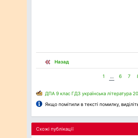
Назад
1
...
6
7
ДПА
9 клас
ГДЗ
українська література
20
Якщо помітили в тексті помилку, виділіть 
Схожі публікації