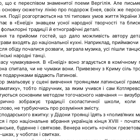
р, що є переспівом знаменитої поеми Вергілія. Але письм
та основну сюжетну лінію про подорож Енея, своїх же персо
я. Події розгортаються на тлі типових умов життя України X
упає в «Енеїді» знавцем усної народної творчості та блис
фольклорні традиції й етнографічні деталі.
ння та прийоми гостей, що дало можливість автору дет
 страви входять до національної кухні. Наприклад, приймаючи
сля обіду почалися розваги, заграла музика, усі пішли танцю
нські народні танці.
асу чумакування. В «Енеїді» воно згадується в комічному п
на спитала, чи не чумаки вони. Привезену з Криму сіль тро
ми подарунками віддають Латинові.
тор змальовує у сцені вивчення троянцями латинської грама
матику», тобто підручник, за яким учився і сам Котляревс
стуються основним методом тогочасного навчання — визуб
ирично зображує традиції схоластичної школи, коли 
лово, не турбуючись про розуміння змісту.
осподарського вжитку: у Дідони троянці їдять з «полив’яних 
ся і про національне вбрання українців кінця XVIII - початк
анське, буденне і святкове. Венера носить «очіпок грезетов
шках, у чоботах і свитках.