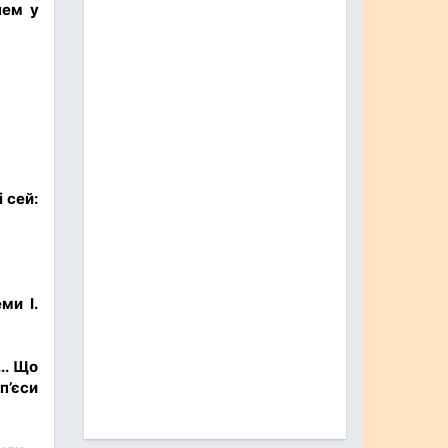
нем у
у
 сей:
ми І.
.. Що
п’єси