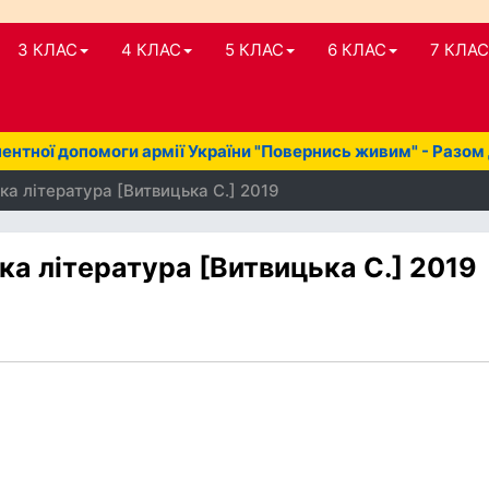
3 КЛАС
4 КЛАС
5 КЛАС
6 КЛАС
7 КЛАС
нтної допомоги армії України "Повернись живим" - Разом
ка література [Витвицька С.] 2019
ка література [Витвицька С.] 2019