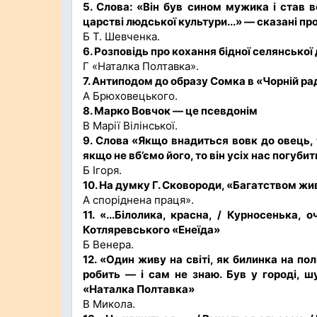
5. Слова: «Він був сином мужика і став в
царстві людської культури...» — сказані пр
Б Т. Шевченка.
6. Розповідь про кохання бідної селянської
Г «Наталка Полтавка».
7. Антиподом до образу Сомка в «Чорній ра
А Брюховецького.
8. Марко Вовчок — це псевдонім
В Марії Вілінської.
9. Слова «Якщо внадиться вовк до овець, т
якщо не вб’ємо його, то він усіх нас погуби
Б Ігоря.
10. На думку Г. Сковороди, «Багатством жи
А споріднена праця».
11. «...Білолика, красна, / Курносенька, 
Котляревського «Енеїда»
Б Венера.
12. «Один живу на світі, як билинка на пол
робить — і сам не знаю. Був у городі, ш
«Наталка Полтавка»
В Микола.