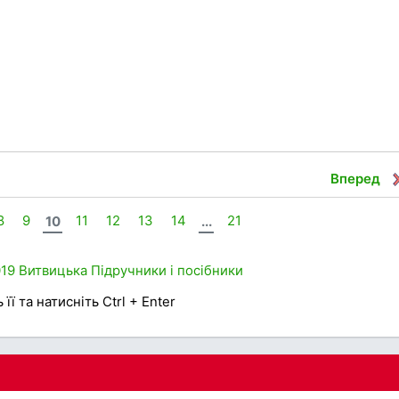
Вперед
8
9
10
11
12
13
14
...
21
19
Витвицька
Підручники і посібники
її та натисніть Ctrl + Enter