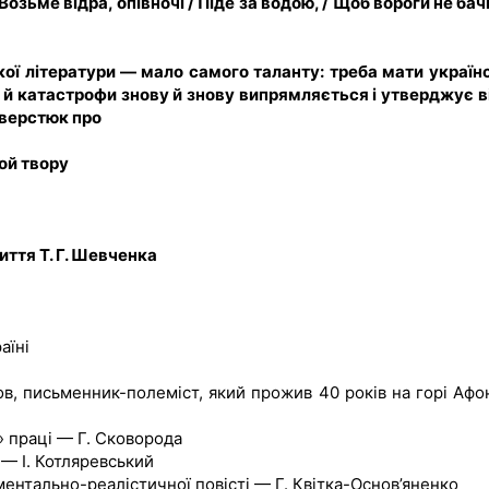
Возьме відра, опівночі / Піде за водою, / Щоб вороги не ба
кої літератури — мало самого таланту: треба мати україн
тя й катастрофи знову й знову випрямляється і утверджує в
Сверстюк про
рой твору
життя Т. Г. Шевченка
аїні
лов, письменник-полеміст, який прожив 40 років на горі Афон
» праці — Г. Сковорода
 — І. Котляревський
ментально-реалістичної повісті — Г. Квітка-Основ’яненко