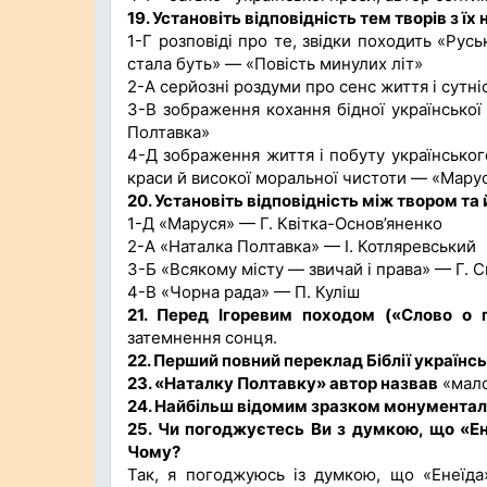
19. Установіть відповідність тем творів з їх
1-Г розповіді про те, звідки походить «Рус
стала буть» — «Повість минулих літ»
2-А серйозні роздуми про сенс життя і сутн
3-В зображення кохання бідної української
Полтавка»
4-Д зображення життя і побуту українського
краси й високої моральної чистоти — «Мару
20. Установіть відповідність між твором та
1-Д «Маруся» — Г. Квітка-Основ’яненко
2-А «Наталка Полтавка» — І. Котляревський
3-Б «Всякому місту — звичай і права» — Г. 
4-В «Чорна рада» — П. Куліш
21. Перед Ігоревим походом («Слово о п
затемнення сонця.
22. Перший повний переклад Біблії україн
23. «Наталку Полтавку» автор назвав
«мало
24. Найбільш відомим зразком монументал
25. Чи погоджуєтесь Ви з думкою, що «Ен
Чому?
Так, я погоджуюсь із думкою, що «Енеїда