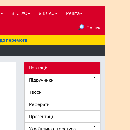
8 КЛАС
9 КЛАС
Решта
Пошук
 до перемоги!
Навігація
Підручники
Твори
Реферати
Презентації
Українська література