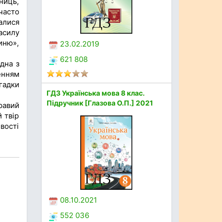
ниць,
часто
алися
асилу
иню»,
23.02.2019
621 808
дна з
енням
гадки
ГДЗ Українська мова 8 клас.
Підручник [Глазова О.П.] 2021
кравий
 твір
вості
08.10.2021
552 036