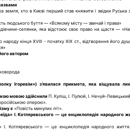
 назвами
ька земля, хто в Києві перший став княжити і звідки Руська 
ість людського буття — «Всякому місту — звичай і права»
 дівчини-селянки, яка відстоює своє право на щастя — «На
 народу кінця XVIII - початку XIX ст., відтворення його душ
ся»
 його автором
Сковорода
олку Ігоревім») з’явилася прикмета, яка віщувала ли
ською мовою здійснили
П. Куліш, І. Пулюй, І. Нечуй-Левицький
російською оперою».
ізму є
«Повість минулих літ».
еїда» І. Котляревського — це енциклопедія народного ж
» І. Котляревського — це енциклопедія народного життя.