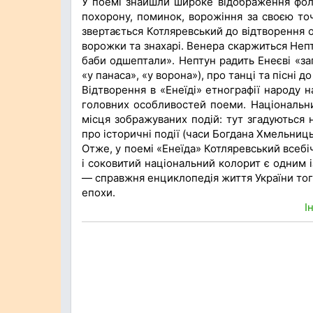
У поемі знайшли широке відображення фоль
похорону, поминок, ворожіння за своєю то
звертається Котляревський до відтворення о
ворожки та знахарі. Венера скаржиться Неп
баби одшептали». Нептун радить Енеєві «зап
«у панаса», «у ворона»), про танці та пісні д
Відтворення в «Енеїді» етнографії народу н
головних особливостей поеми. Національн
місця зображуваних подій: тут згадуються н
про історичні події (часи Богдана Хмельниц
Отже, у поемі «Енеїда» Котляревський всебіч
і соковитий національний колорит є одним і
— справжня енциклопедія життя України тог
епохи.
І