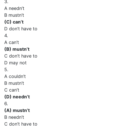
3.
A needn’t
В mustn’t
(C) can’t
D don’t have to
4.
A can’t
(B) mustn’t
C don’t have to
D may not
5.
A couldn’t
В mustn’t
C can’t
(D) needn’t
6.
(A) mustn’t
В needn’t
C don’t have to