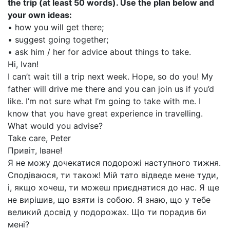
the trip (at least 50 words). Use the plan below and
your own ideas:
• how you will get there;
• suggest going together;
• ask him / her for advice about things to take.
Hi, Ivan!
I can’t wait till a trip next week. Hope, so do you! My
father will drive me there and you can join us if you’d
like. I’m not sure what I’m going to take with me. I
know that you have great experience in travelling.
What would you advise?
Take care, Peter
Привіт, Іване!
Я не можу дочекатися подорожі наступного тижня.
Сподіваюся, ти також! Мій тато відведе мене туди,
і, якщо хочеш, ти можеш приєднатися до нас. Я ще
не вирішив, що взяти із собою. Я знаю, що у тебе
великий досвід у подорожах. Що ти порадив би
мені?