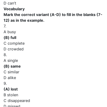
D can’t
Vocabulary
Mark the correct variant (А-D) to fill in the blanks (7-
12) as in the example.
7.
A busy
(В) full
C complete
D crowded
8.
A single
(В) same
C similar
D alike
9.
(A) lost
В stolen
C disappeared
D missed