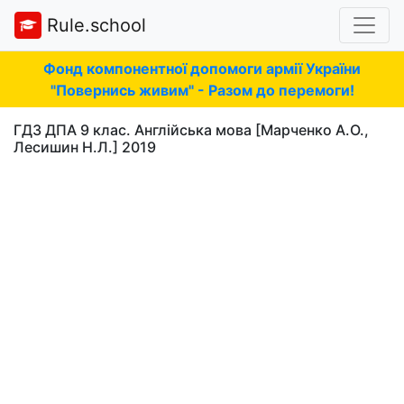
Rule.school
Фонд компонентної допомоги армії України
"Повернись живим" - Разом до перемоги!
ГДЗ ДПА 9 клас. Англійська мова [Марченко А.О.,
Лесишин Н.Л.] 2019