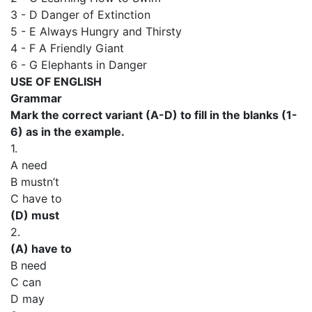
3 - D Danger of Extinction
5 - E Always Hungry and Thirsty
4 - F A Friendly Giant
6 - G Elephants in Danger
USE OF ENGLISH
Grammar
Mark the correct variant (A-D) to fill in the blanks (1-
6) as in the example.
1.
A need
В mustn’t
C have to
(D) must
2.
(A) have to
В need
C can
D may