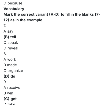
D because
Vocabulary
Mark the correct variant (A-D) to fill in the blanks (7-
12) as in the example.
7.
A say
(В) tell
C speak
D reveal
8.
A work
В made
C organize
(D) do
9.
A receive
В win
(C) get
D take