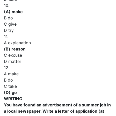
10.
(A) make
В do
C give
D try
11.
A explanation
(В) reason
C excuse
D matter
12.
A make
В do
C take
(D) go
WRITING
You have found an advertisement of a summer job in
a local newspaper. Write a letter of application (at