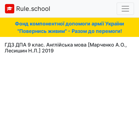
Rule.school
Фонд компонентної допомоги армії України
"Повернись живим" - Разом до перемоги!
ГДЗ ДПА 9 клас. Англійська мова [Марченко А.О.,
Лесишин Н.Л.] 2019