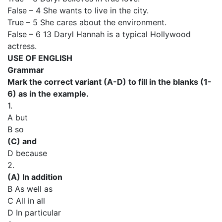
False – 4 She wants to live in the city.
True – 5 She cares about the environment.
False – 6 13 Daryl Hannah is a typical Hollywood
actress.
USE OF ENGLISH
Grammar
Mark the correct variant (A-D) to fill in the blanks (1-
6) as in the example.
1.
A but
В so
(C) and
D because
2.
(A) In addition
В As well as
C All in all
D In particular