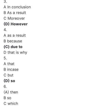
3.
A In conclusion
В As a result
C Moreover
(D) However
4.
A as a result
В because
(С) due to
D that is why
5.
A that
В incase
C but
(D) so
6.
(A) then
В so
C which