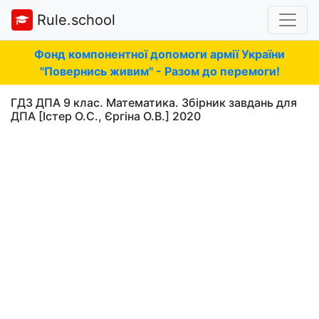
Rule.school
Фонд компонентної допомоги армії України
"Повернись живим" - Разом до перемоги!
ГДЗ ДПА 9 клас. Математика. Збірник завдань для
ДПА [Істер О.С., Єргіна О.В.] 2020