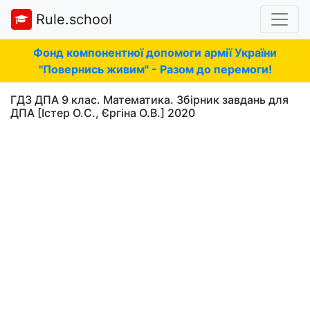
Rule.school
Фонд компонентної допомоги армії України
"Повернись живим" - Разом до перемоги!
ГДЗ ДПА 9 клас. Математика. Збірник завдань для
ДПА [Істер О.С., Єргіна О.В.] 2020