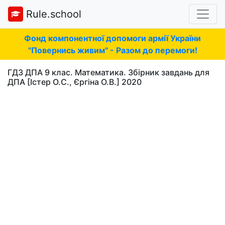
Rule.school
Фонд компонентної допомоги армії України
"Повернись живим" - Разом до перемоги!
ГДЗ ДПА 9 клас. Математика. Збірник завдань для
ДПА [Істер О.С., Єргіна О.В.] 2020