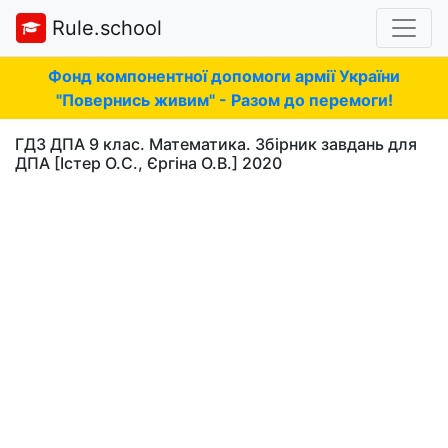
Rule.school
Фонд компонентної допомоги армії України
"Повернись живим" - Разом до перемоги!
ГДЗ ДПА 9 клас. Математика. Збірник завдань для
ДПА [Істер О.С., Єргіна О.В.] 2020