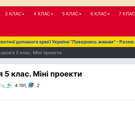
3 КЛАС
4 КЛАС
5 КЛАС
6 КЛАС
7 КЛАС
нтної допомоги армії України "Повернись живим" - Разом
ров'я 5 клас. Міні проекти
 5 клас. Міні проекти
'я
,
4 191,
2