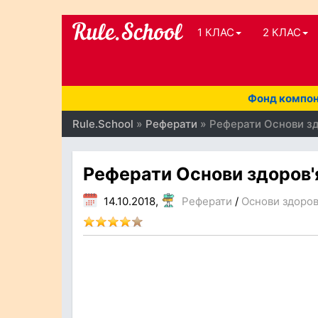
1 КЛАС
2 КЛАС
Фонд компоне
Rule.School
»
Реферати
» Реферати Основи здо
Реферати Основи здоров'я
14.10.2018,
Реферати
/
Основи здоров