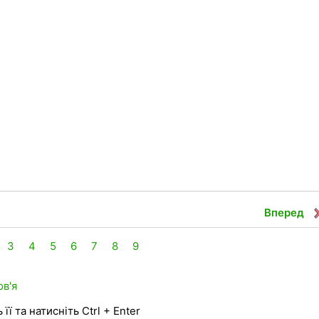
Вперед
3
4
5
6
7
8
9
в'я
її та натисніть Ctrl + Enter