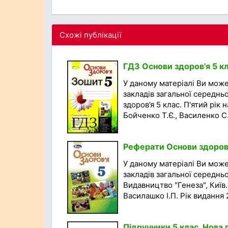
Схожі публікації
ГДЗ Основи здоров'я 5 кл
У даному матеріалі Ви мож
закладів загальної середньо
здоров’я 5 клас. П'ятий рік
Бойченко Т.Є., Василенко С.В
Реферати Основи здоров'я
У даному матеріалі Ви може
закладів загальної середньої
Видавництво "Генеза", Київ.
Василашко І.П. Рік видання 2
Підручники 5 клас. Нов