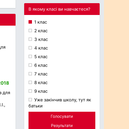
В якому класі ви навчаєтеся?
1 клас
2 клас
3 клас
для
4 клас
5 клас
6 клас
7 клас
8 клас
2018
9 клас
а для
Уже закінчив школу, тут як
І.,
батьки
Голосувати
Результати