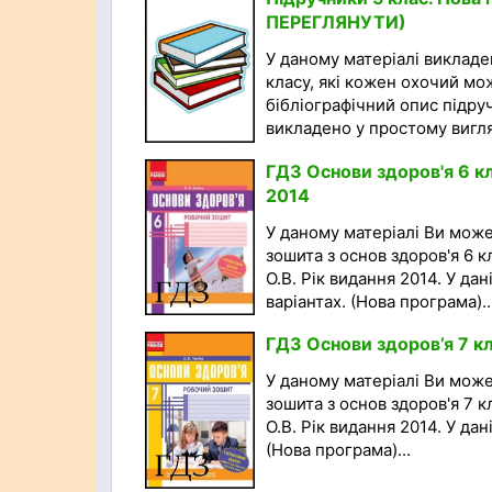
ПЕРЕГЛЯНУТИ)
У даному матеріалі викладен
класу, які кожен охочий мо
бібліографічний опис підру
викладено у простому вигляд
ГДЗ Основи здоров'я 6 кл
2014
У даному матеріалі Ви мож
зошита з основ здоров'я 6 к
О.В. Рік видання 2014. У да
варіантах. (Нова програма)..
ГДЗ Основи здоров’я 7 кл
У даному матеріалі Ви мож
зошита з основ здоров'я 7 к
О.В. Рік видання 2014. У да
(Нова програма)...