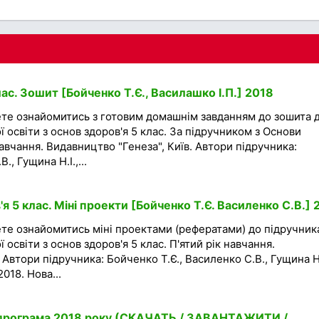
ас. Зошит [Бойченко Т.Є., Василашко І.П.] 2018
ете ознайомитись з готовим домашнім завданням до зошита 
ї освіти з основ здоров'я 5 клас. За підручником з Основи
 навчання. Видавництво "Генеза", Київ. Автори підручника:
., Гущина Н.І.,...
 5 клас. Міні проекти [Бойченко Т.Є. Василенко С.В.] 
те ознайомитись міні проектами (рефератами) до підручник
 освіти з основ здоров'я 5 клас. П'ятий рік навчання.
 Автори підручника: Бойченко Т.Є., Василенко С.В., Гущина Н.
018. Нова...
а програма 2018 року (СКАЧАТЬ / ЗАВАНТАЖИТИ /