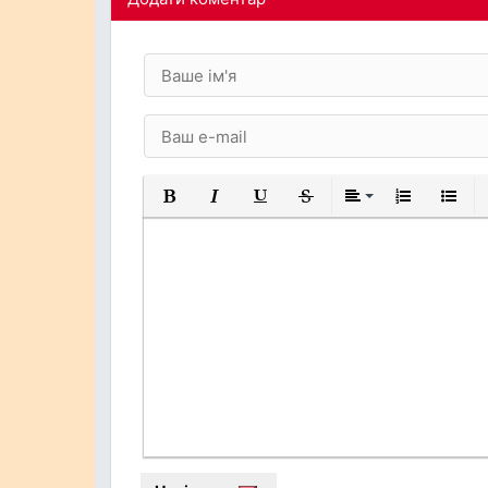
Жирний
Курсив
Підкреслений
Закреслений
Вирівнювання
Нумерований
Марков