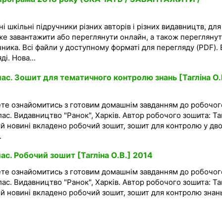
і шкільні підручники різних авторів і різних видавництв, для
же завантажити або переглянути онлайн, а також перегляну
чника. Всі файли у доступному форматі для перегляду (PDF). 
і. Нова...
ас. Зошит для тематичного контролю знань [Тагліна О.
ете ознайомитись з готовим домашнім завданням до робочог
лас. Видавництво "Ранок", Харків. Автор робочого зошита: Та
ній новині вкладено робочий зошит, зошит для контролю у дв
.
ас. Робочий зошит [Тагліна О.В.] 2014
ете ознайомитись з готовим домашнім завданням до робочог
лас. Видавництво "Ранок", Харків. Автор робочого зошита: Та
ній новині вкладено робочий зошит, зошит для контролю знан