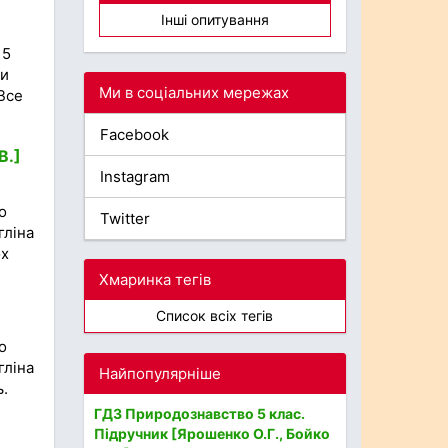
Інші опитування
 5
ти
Ми в соціальних мережах
Все
Facebook
В.]
Instagram
о
Twitter
гліна
ох
Хмаринка тегів
Список всіх тегів
о
гліна
Найпопулярніше
ь.
ГДЗ Природознавство 5 клас.
Підручник [Ярошенко О.Г., Бойко