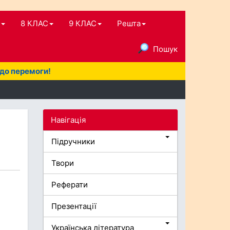
8 КЛАС
9 КЛАС
Решта
Пошук
 до перемоги!
Навігація
Підручники
Твори
Реферати
Презентації
Українська література