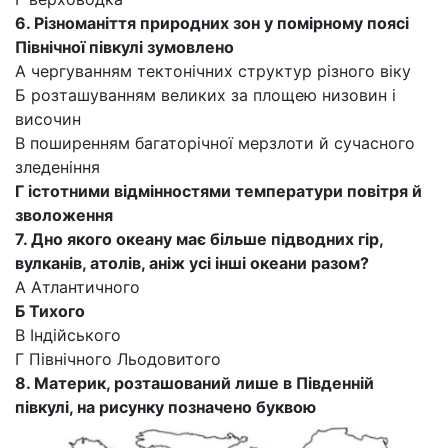
6. Різноманіття природних зон у помірному поясі
Північної півкулі зумовлено
А чергуванням тектонічних структур різного віку
Б розташуванням великих за площею низовин і
височин
В поширенням багаторічної мерзлоти й сучасного
зледеніння
Г істотними відмінностями температури повітря й
зволоження
7. Дно якого океану має більше підводних гір,
вулканів, атолів, аніж усі інші океани разом?
А Атлантичного
Б Тихого
В Індійського
Г Північного Льодовитого
8.
Материк, розташований лише в Південній
півкулі, на рисунку позначено буквою