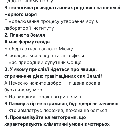
гідрологічному посту
В геологічна розвідка газових родовищ на шельфі
Чорного моря
Г моделювання процесу утворення яру в
лабораторії інституту
2. Планета Земля
А має форму геоїда
Б обертається навколо Місяця
В складається з ядра та літосфери
Г має природний супутник Сонце
3. У якому прислів’ї йдеться про явище,
спричинене дією гравітаційних сил Землі?
А Нечесно нажите добро — піщана коса в
бурхливому морі
Б На високих горах і вітри великі
В Лавину з гір не втримаєш, біді двері не зачиниш
Г Хто землетрус пережив, пожежі не боїться
4. Проаналізуйте кліматограми, що
характеризують кліматичні умови в чотирьох