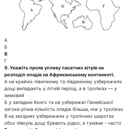
А
Б
В
Г
9. Укажіть прояв упливу пасатних вітрів на
розподіл опадів на Африканському континенті.
А на крайніх північному та південному узбережжях
дощі випадають у літній період, а в тропіках — у
зимовий
Б у западині Конго та на узбережжі Гвінейської
затоки річна кількість опадів більша, ніж у тропіках
В на західних узбережжях у тропічних широтах
обох півкуль дощі бувають рідко, а тумани - часто