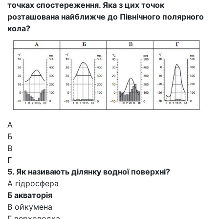
точках спостереження. Яка з цих точок
розташована найближче до Північного полярного
кола?
А
Б
В
Г
5. Як називають ділянку водної поверхні?
А гідросфера
Б акваторія
В ойкумена
Г верховодка