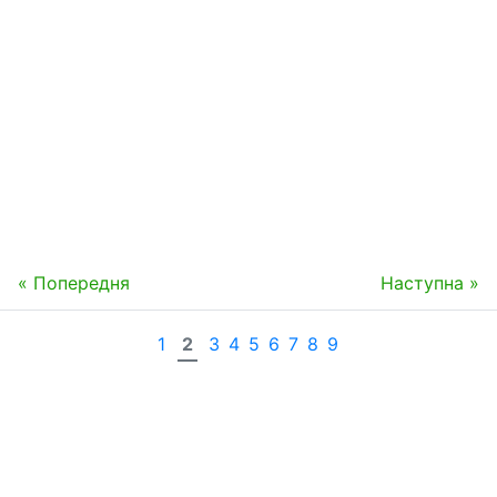
« Попередня
Наступна »
1
2
3
4
5
6
7
8
9