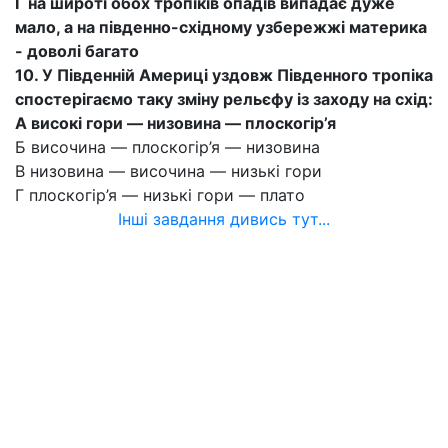
Г на широті обох тропіків опадів випадає дуже
мало, а на південно-східному узбережжі материка
- доволі багато
10. У Південній Америці уздовж Південного тропіка
спостерігаємо таку зміну рельєфу із заходу на схід:
А високі гори — низовина — плоскогір’я
Б височина — плоскогір’я — низовина
В низовина — височина — низькі гори
Г плоскогір’я — низькі гори — плато
Інші завдання дивись тут...