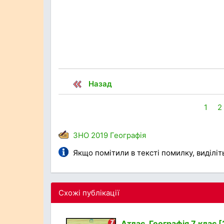
Назад
1
2
ЗНО
2019
Географія
Якщо помітили в тексті помилку, виділіть 
Схожі публікації
Атлас. Географія 7 клас 