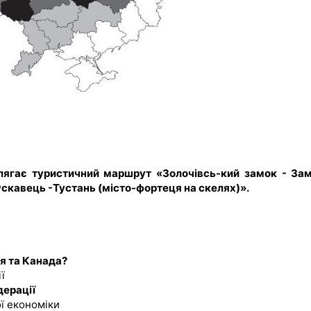
ролягає туристичний маршрут «Золочівсь-кий замок - За
ускавець -Тустань (місто-фортеця на скелях)».
дія та Канада?
ї
дерації
ї економіки