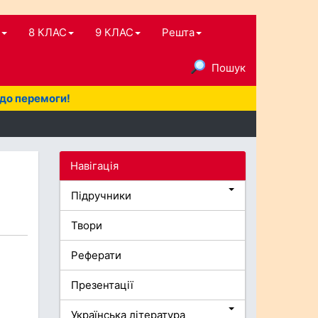
8 КЛАС
9 КЛАС
Решта
Пошук
 до перемоги!
Навігація
Підручники
Твори
Реферати
Презентації
Українська література