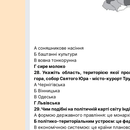
А соняшникове насіння
Б баштанні культури
В вовна тонкорунна
Г сире молоко
28. Укажіть область, територією якої п
гора, собор Святого Юра - місто-курорт Тр
А Чернігівська
Б Вінницька
В Одеська
Г Львівська
29. Чим подібні на політичній карті світу Ін
А формою державного правління: це монархі
Б політико-територіальним устроєм: це фе
В економічною системою: це країни планово