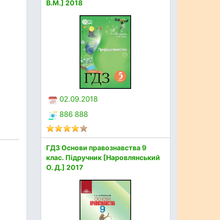
В.М.] 2018
02.09.2018
886 888
ГДЗ Основи правознавства 9
клас. Підручник [Наровлянський
О. Д.] 2017