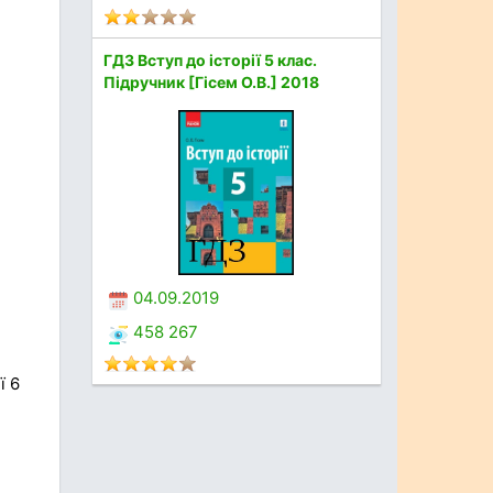
ГДЗ Вступ до історії 5 клас.
Підручник [Гісем О.В.] 2018
04.09.2019
458 267
ї 6