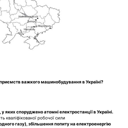
дприємств важкого машинобудування в Україні?
, у яких споруджено атомні електростанції в Україні.
сть кваліфікованої робочої сили
родного газу), збільшення попиту на електроенергію