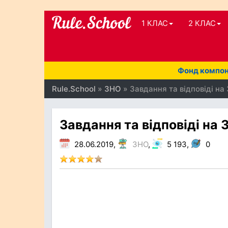
1 КЛАС
2 КЛАС
Фонд компоне
Rule.School
»
ЗНО
» Завдання та відповіді на
Завдання та відповіді на 
28.06.2019,
ЗНО
,
5 193,
0