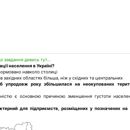
ші завдання дивись тут...
ації населення в Україні?
ормовано навколо столиці
 в західних областях більша, ніж у східних та центральних
іб упродовж року збільшилася на неокупованих терит
аністю є основною причиною зменшення густоти населе
актерний для підприємств, розміщених у позначених на 