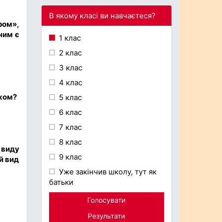
В якому класі ви навчаєтеся?
ром»,
ним є
1 клас
2 клас
3 клас
4 клас
яхом?
5 клас
6 клас
7 клас
8 клас
 виду
9 клас
й вид
Уже закінчив школу, тут як
батьки
Голосувати
Результати