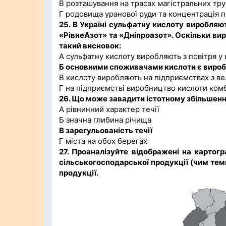
В розташування на трасах магістральних тру
Г родовища уранової руди та концентрація п
25. В Україні сульфатну кислоту виробля
«РівнеАзот» та «Дніпроазот». Оскільки ви
такий висновок:
А сульфатну кислоту виробляють з повітря у 
Б основними споживачами кислоти є вироб
В кислоту виробляють на підприємствах з ве
Г на підприємстві виробництво кислоти ком
26. Що може завадити істотному збільшен
А рівнинний характер течії
Б значна глибина річища
В зарегульованість течії
Г міста на обох берегах
27. Проаналізуйте відображені на картогр
сільськогосподарської продукції (чим тем
продукції.