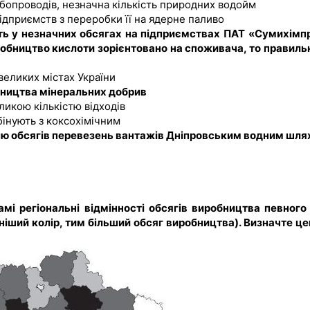
бопроводів, незначна кількість природних водойм
ідприємств з переробки її на ядерне паливо
ють у незначних обсягах на підприємствах ПАТ «Сумихімп
робництво кислоти зорієнтовано на споживача, то правиль
великих містах України
ництва мінеральних добрив
ликою кількістю відходів
бінують з коксохімічним
ню обсягів перевезень вантажів Дніпровським водним шл
амі регіональні відмінності обсягів виробництва певного
ніший колір, тим більший обсяг виробництва). Визначте це