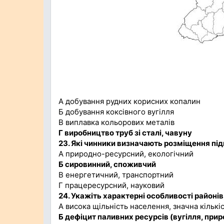
А добування рудних корисних копалин
Б добування коксівного вугілля
В виплавка кольорових металів
Г виробництво труб зі сталі, чавуну
23. Які чинники визначають розміщення пі
А природно-ресурсний, екологічний
Б сировинний, споживчий
В енергетичний, транспортний
Г працересурсний, науковий
24. Укажіть характерні особливості районів
А висока щільність населення, значна кількі
Б дефіцит паливних ресурсів (вугілля, при