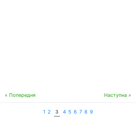
« Попередня
Наступна »
1
2
3
4
5
6
7
8
9