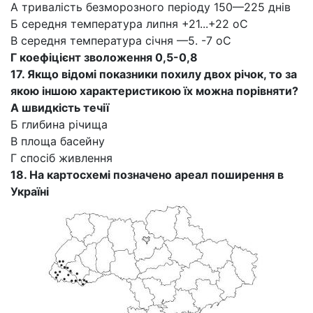
А тривалість безморозного періоду 150—225 днів
Б середня температура липня +21...+22 оС
В середня температура січня —5. -7 оС
Г коефіцієнт зволоження 0,5-0,8
17. Якщо відомі показники похилу двох річок, то за
якою іншою характеристикою їх можна порівняти?
А швидкість течії
Б глибина річища
В площа басейну
Г спосіб живлення
18. На картосхемі позначено ареал поширення в
Україні