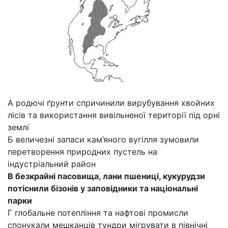
А родючі ґрунти спричинили вирубування хвойних
лісів та використання вивільненої території під орні
землі
Б величезні запаси кам’яного вугілля зумовили
перетворення природних пустель на
індустріальний район
В безкрайні пасовища, лани пшениці, кукурудзи
потіснили бізонів у заповідники та національні
парки
Г глобальне потепління та нафтові промисли
спонукали мешканців тундри мігрувати в північні