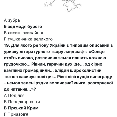
А зубра
Б ведмедя бурого
В лисиці звичайної
Г тушканчика великого
19. Для якого регіону України є типовим описаний в
уривку літературного твору ландшафт: «Сонце
стоїть високо, розпечена земля пашить кожною
грудочкою... Рівний, гарячий дух іде... од сірих
кам’яних громад яйли... Блідий широколистий
тютюн насичує повітря... Рівні лінії кущів винограду
- немов зелені рядки величезної книги, розгорненої
до читання...»?
А Поділля
Б Передкарпаття
В Гірський Крим
Г Приазов’я