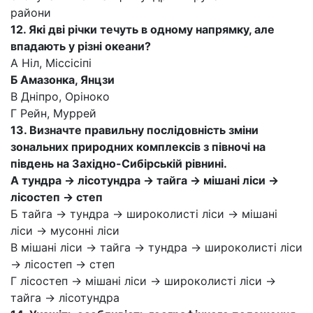
райони
12. Які дві річки течуть в одному напрямку, але
впадають у різні океани?
А Ніл, Міссісіпі
Б Амазонка, Янцзи
В Дніпро, Оріноко
Г Рейн, Муррей
13. Визначте правильну послідовність зміни
зональних природних комплексів з півночі на
південь на Західно-Сибірській рівнині.
А тундра -> лісотундра -> тайга -> мішані ліси ->
лісостеп -> степ
Б тайга -> тундра -> широколисті ліси -> мішані
ліси -> мусонні ліси
В мішані ліси -> тайга -> тундра -> широколисті ліси
-> лісостеп -> степ
Г лісостеп -> мішані ліси -> широколисті ліси ->
тайга -> лісотундра