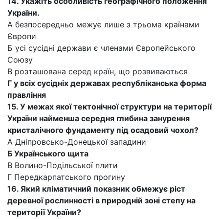
14. Укажіть особливість географічного положення
України.
А безпосередньо межує лише з трьома країнами
Європи
Б усі сусідні держави є членами Європейського
Союзу
В розташована серед країн, що розвиваються
Г у всіх сусідніх державах республіканська форма
правління
15. У межах якої тектонічної структури на території
України найменша середня глибина занурення
кристалічного фундаменту під осадовий чохол?
А Дніпровсько-Донецької западини
Б Українського щита
В Волино-Подільської плити
Г Передкарпатського прогину
16. Який кліматичний показник обмежує ріст
деревної рослинності в природній зоні степу на
території України?