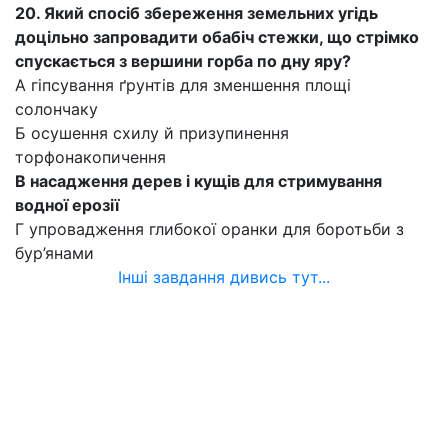
20. Який спосіб збереження земельних угідь
доцільно запровадити обабіч стежки, що стрімко
спускається з вершини горба по дну яру?
А гіпсування ґрунтів для зменшення площі
солончаку
Б осушення схилу й призупинення
торфонакопичення
В насадження дерев і кущів для стримування
водної ерозії
Г упровадження глибокої оранки для боротьби з
бур’янами
Інші завдання дивись тут...