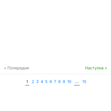
« Попередня
Наступна »
1
2
3
4
5
6
7
8
9
10
...
15