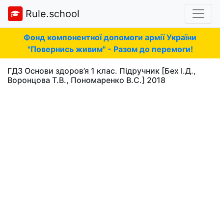
Rule.school
Фонд компонентної допомоги армії України
"Повернись живим" - Разом до перемоги!
ГДЗ Основи здоров’я 1 клас. Підручник [Бех І.Д.,
Воронцова Т.В., Пономаренко В.С.] 2018