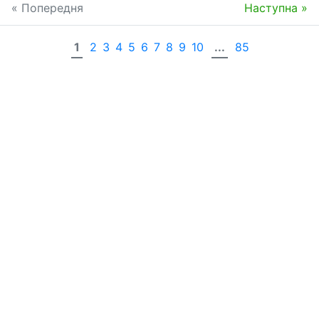
« Попередня
Наступна »
1
2
3
4
5
6
7
8
9
10
...
85