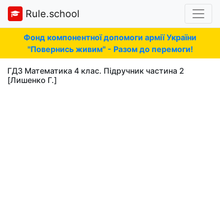
Rule.school
Фонд компонентної допомоги армії України
"Повернись живим" - Разом до перемоги!
ГДЗ Математика 4 клас. Підручник частина 2
[Лишенко Г.]