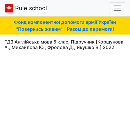
Rule.school
Фонд компонентної допомоги армії України
"Повернись живим" - Разом до перемоги!
ГДЗ Англійська мова 5 клас. Підручник [Коршунова
А., Михайлова Ю., Фролова Д., Якушко В.] 2022