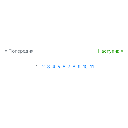
« Попередня
Наступна »
1
2
3
4
5
6
7
8
9
10
11